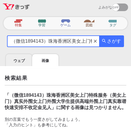
よみがな
カ
特集
学習
ゲーム
図鑑
タグ
テ
気
ゴ
さがす
に
リ
な
る
ウェブ
画像
こ
と
を
検索結果
調
べ
よ
「
（微信1894143）珠海香洲区美女上门特殊服务（美女上
う
门）真实外围女上门外围大学生提供高端外围上门真实靠谱
快速安排不收定金见人
」に関する画像は見つかりません。
別の言葉でもう一度さがしてみましょう。
「入力のヒント」も参考にしてね。