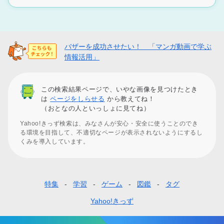
バザーを成功させたい！ 「マンガ動画で学ぶ
情報活用」
この検索結果ページで、いやな画像を見つけたとき
は
ページをしらせる
から教えてね！
（おとなの人といっしょに見てね）
Yahoo!きっず検索は、みなさんが安心・安全に使うことのでき
る環境を目指して、不適切なページが表示されないようにするし
くみを導入しています。
特集
学習
ゲーム
図鑑
タグ
フ
ッ
Yahoo!きっず
タ