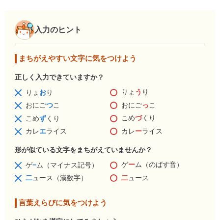
入力のヒント
まちがえやすい文字に気をつけよう
正しく入力できていますか？
りょ
う
り
りょ
お
り
おにご
っ
こ
おにご
つ
こ
こめ
づ
くり
こめ
ず
くり
カレ
ー
ライス
カレ
エ
ライス
形が似ている文字をまちがえていませんか？
ゲ
ー
ム（のばす音）
ゲ
−
ム（マイナス記号）
二
ュース
二
ュース（漢数字）
言葉えらびに気をつけよう