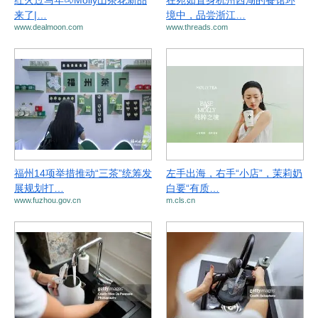
红火过马年🐴Molly山茶花新品
在宛如置身杭州西湖的餐馆环
来了|…
境中，品尝浙江…
www.dealmoon.com
www.threads.com
福州14项举措推动“三茶”统筹发
左手出海，右手“小店”，茉莉奶
展规划打…
白要“有质…
www.fuzhou.gov.cn
m.cls.cn