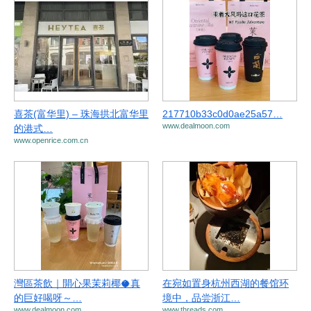
喜茶(富华里) – 珠海拱北富华里
217710b33c0d0ae25a57…
www.dealmoon.com
的港式…
www.openrice.com.cn
灣區茶飲｜開心果茉莉椰🥥真
在宛如置身杭州西湖的餐馆环
的巨好喝呀～…
境中，品尝浙江…
www.dealmoon.com
www.threads.com