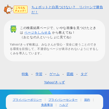
ちょボットと白黒つけない？ リバーシで勝負
だ！
この検索結果ページで、いやな画像を見つけたとき
は
ページをしらせる
から教えてね！
（おとなの人といっしょに見てね）
Yahoo!きっず検索は、みなさんが安心・安全に使うことのでき
る環境を目指して、不適切なページが表示されないようにするし
くみを導入しています。
特集
学習
ゲーム
図鑑
タグ
フ
ッ
Yahoo!きっず
タ
ー
プライバシーポリシー
プライバシーセンター
規約
免責事項
ヘルプ
ナ