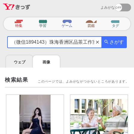
よみがな
カ
特集
学習
ゲーム
図鑑
タグ
テ
気
ゴ
さがす
に
リ
な
る
ウェブ
画像
こ
と
を
検索結果
このページでは、よみがながつかないところがあります。
調
べ
よ
う