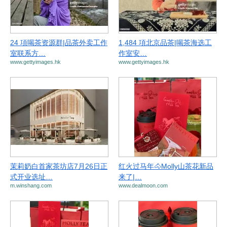
24 項喝茶资源群|品茶外卖工作
1,484 項北京品茶|喝茶海选工
室联系方…
作室安…
www.gettyimages.hk
www.gettyimages.hk
茉莉奶白首家茶坊店7月26日正
红火过马年🐴Molly山茶花新品
式开业选址…
来了|…
m.winshang.com
www.dealmoon.com