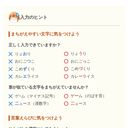
入力のヒント
まちがえやすい文字に気をつけよう
正しく入力できていますか？
りょ
う
り
りょ
お
り
おにご
っ
こ
おにご
つ
こ
こめ
づ
くり
こめ
ず
くり
カレ
ー
ライス
カレ
エ
ライス
形が似ている文字をまちがえていませんか？
ゲ
ー
ム（のばす音）
ゲ
−
ム（マイナス記号）
二
ュース
二
ュース（漢数字）
言葉えらびに気をつけよう