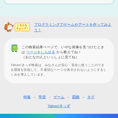
プログラミングでゲームやアートを作ってみよ
う！
この検索結果ページで、いやな画像を見つけたとき
は
ページをしらせる
から教えてね！
（おとなの人といっしょに見てね）
Yahoo!きっず検索は、みなさんが安心・安全に使うことのでき
る環境を目指して、不適切なページが表示されないようにするし
くみを導入しています。
特集
学習
ゲーム
図鑑
タグ
フ
ッ
Yahoo!きっず
タ