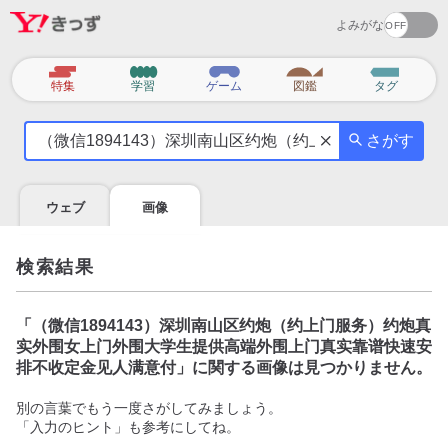
よみがな
カ
特集
学習
ゲーム
図鑑
タグ
テ
気
ゴ
さがす
に
リ
な
る
ウェブ
画像
こ
と
を
検索結果
調
べ
よ
「
（微信1894143）深圳南山区约炮（约上门服务）约炮真
う
实外围女上门外围大学生提供高端外围上门真实靠谱快速安
排不收定金见人满意付
」に関する画像は見つかりません。
別の言葉でもう一度さがしてみましょう。
「入力のヒント」も参考にしてね。