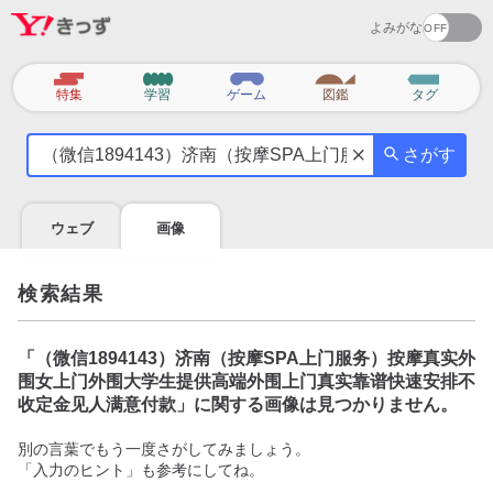
よみがな
カ
特集
学習
ゲーム
図鑑
タグ
テ
気
ゴ
さがす
に
リ
な
る
ウェブ
画像
こ
と
を
検索結果
調
べ
よ
「
（微信1894143）济南（按摩SPA上门服务）按摩真实外
う
围女上门外围大学生提供高端外围上门真实靠谱快速安排不
收定金见人满意付款
」に関する画像は見つかりません。
別の言葉でもう一度さがしてみましょう。
「入力のヒント」も参考にしてね。