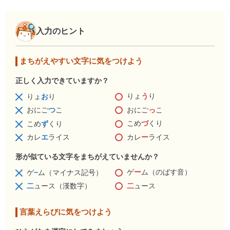
入力のヒント
まちがえやすい文字に気をつけよう
正しく入力できていますか？
りょ
う
り
りょ
お
り
おにご
っ
こ
おにご
つ
こ
こめ
づ
くり
こめ
ず
くり
カレ
ー
ライス
カレ
エ
ライス
形が似ている文字をまちがえていませんか？
ゲ
ー
ム（のばす音）
ゲ
−
ム（マイナス記号）
二
ュース
二
ュース（漢数字）
言葉えらびに気をつけよう