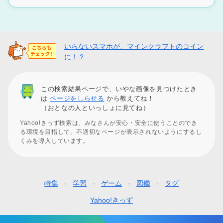
いらないスマホが、マインクラフトのコイン
に！？
この検索結果ページで、いやな画像を見つけたとき
は
ページをしらせる
から教えてね！
（おとなの人といっしょに見てね）
Yahoo!きっず検索は、みなさんが安心・安全に使うことのでき
る環境を目指して、不適切なページが表示されないようにするし
くみを導入しています。
特集
学習
ゲーム
図鑑
タグ
フ
ッ
Yahoo!きっず
タ