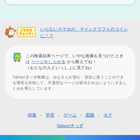
いらないスマホが、マインクラフトのコイン
に！？
この検索結果ページで、いやな画像を見つけたとき
は
ページをしらせる
から教えてね！
（おとなの人といっしょに見てね）
Yahoo!きっず検索は、みなさんが安心・安全に使うことのでき
る環境を目指して、不適切なページが表示されないようにするし
くみを導入しています。
特集
学習
ゲーム
図鑑
タグ
フ
ッ
Yahoo!きっず
タ