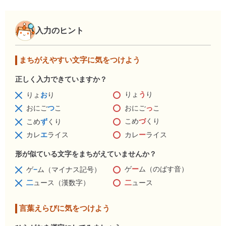
入力のヒント
まちがえやすい文字に気をつけよう
正しく入力できていますか？
りょ
う
り
りょ
お
り
おにご
っ
こ
おにご
つ
こ
こめ
づ
くり
こめ
ず
くり
カレ
ー
ライス
カレ
エ
ライス
形が似ている文字をまちがえていませんか？
ゲ
ー
ム（のばす音）
ゲ
−
ム（マイナス記号）
二
ュース
二
ュース（漢数字）
言葉えらびに気をつけよう