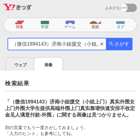
よみがな
カ
特集
学習
ゲーム
図鑑
タグ
テ
気
ゴ
さがす
に
リ
な
る
ウェブ
画像
こ
と
を
検索結果
調
べ
よ
「
（微信1894143）济南小姐援交（小姐上门）真实外围女
う
上门外围大学生提供高端外围上门真实靠谱快速安排不收定
金见人满意付款-外围
」に関する画像は見つかりません。
別の言葉でもう一度さがしてみましょう。
「入力のヒント」も参考にしてね。