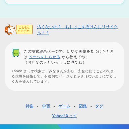
汚くないの？ おしっこを石けんにリサイク
ル！？
この検索結果ページで、いやな画像を見つけたとき
は
ページをしらせる
から教えてね！
（おとなの人といっしょに見てね）
Yahoo!きっず検索は、みなさんが安心・安全に使うことのでき
る環境を目指して、不適切なページが表示されないようにするし
くみを導入しています。
特集
学習
ゲーム
図鑑
タグ
フ
ッ
Yahoo!きっず
タ