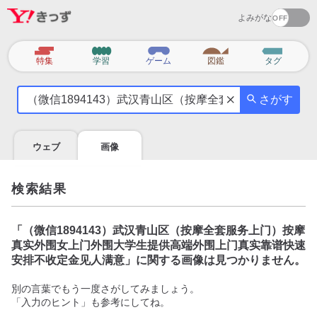
よみがな
カ
特集
学習
ゲーム
図鑑
タグ
テ
気
ゴ
さがす
に
リ
な
る
ウェブ
画像
こ
と
を
検索結果
調
べ
よ
「
（微信1894143）武汉青山区（按摩全套服务上门）按摩
う
真实外围女上门外围大学生提供高端外围上门真实靠谱快速
安排不收定金见人满意
」に関する画像は見つかりません。
別の言葉でもう一度さがしてみましょう。
「入力のヒント」も参考にしてね。