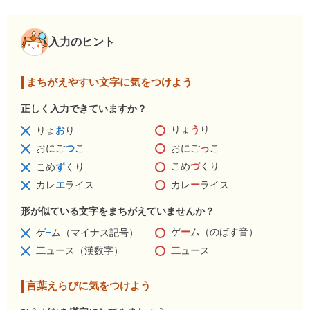
入力のヒント
まちがえやすい文字に気をつけよう
正しく入力できていますか？
りょ
う
り
りょ
お
り
おにご
っ
こ
おにご
つ
こ
こめ
づ
くり
こめ
ず
くり
カレ
ー
ライス
カレ
エ
ライス
形が似ている文字をまちがえていませんか？
ゲ
ー
ム（のばす音）
ゲ
−
ム（マイナス記号）
二
ュース
二
ュース（漢数字）
言葉えらびに気をつけよう