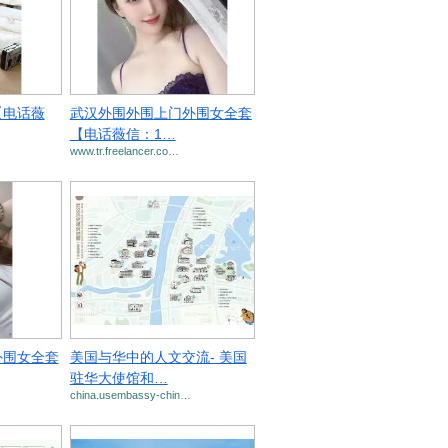
【电话薇
武汉外围外围上门外围女全套
【电话薇信：1…
www.tr.freelancer.co…
外围女全套
美国与华中的人文交流- 美国
驻华大使馆和…
china.usembassy-chin…