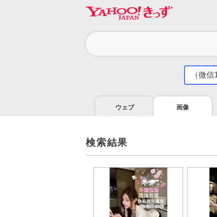
カ
テ
ゴ
気
に
リ
な
る
ウェブ
画像
こ
と
を
調
検索結果
べ
よ
う