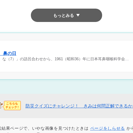
もっとみる
日 鼻の日
）な（7）」の語呂合わせから、1961（昭和36）年に日本耳鼻咽喉科学会…
防災クイズにチャレンジ！ きみは何問正解できるか
索結果ページで、いやな画像を見つけたときは
ページをしらせる
か