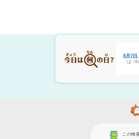
8月7
「は（8
この検