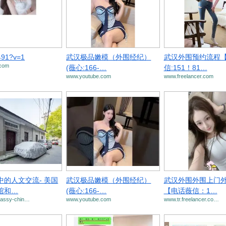
491?v=1
武汉极品嫩模（外围经纪）
武汉外围预约流程
.com
(薇心:166-…
信:151！81…
www.youtube.com
www.freelancer.com
中的人文交流- 美国
武汉极品嫩模（外围经纪）
武汉外围外围上门
馆和…
(薇心:166-…
【电话薇信：1…
bassy-chin…
www.youtube.com
www.tr.freelancer.co…