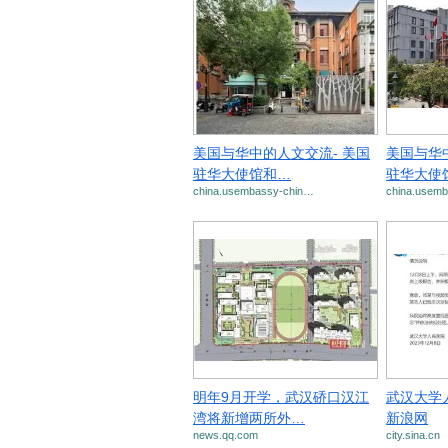
美国与华中的人文交流- 美国
美国与华
驻华大使馆和…
驻华大使
china.usembassy-chin…
china.usem
明年9月开学，武汉硚口汉江
武汉大学
湾将新增两所外…
新浪网
news.qq.com
city.sina.cn