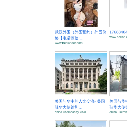
武汉外围（外围预约）外围价
1768840
www.scribd
格【电话薇信:…
www.freelancer.com
美国与华中的人文交流- 美国
美国与华
驻华大使馆和…
驻华大使
china.usembassy-chin…
china.usem