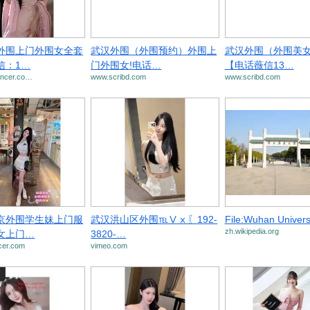
外围上门外围女全套
武汉外围（外围预约）外围上
武汉外围（外围美
信：1…
门外围女!电话…
【电话薇信13…
lancer.co…
www.scribd.com
www.scribd.com
京外围学生妹上门服
武汉洪山区外围℡Ⅴⅹ〖192-
File:Wuhan Univer
zh.wikipedia.org
女上门…
3820-…
cer.com
vimeo.com