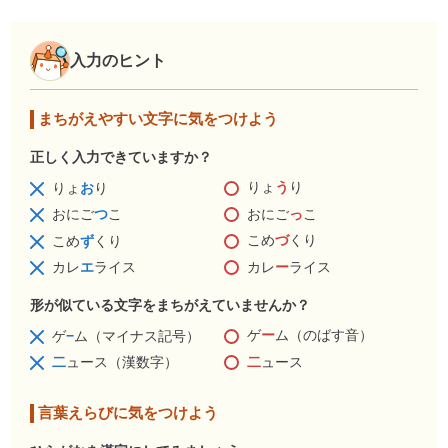
入力のヒント
まちがえやすい文字に気をつけよう
正しく入力できていますか？
りょ
う
り
りょ
お
り
おにご
っ
こ
おにご
つ
こ
こめ
づ
くり
こめ
ず
くり
カレ
ー
ライス
カレ
エ
ライス
形が似ている文字をまちがえていませんか？
ゲ
ー
ム（のばす音）
ゲ
−
ム（マイナス記号）
二
ュース
二
ュース（漢数字）
言葉えらびに気をつけよう