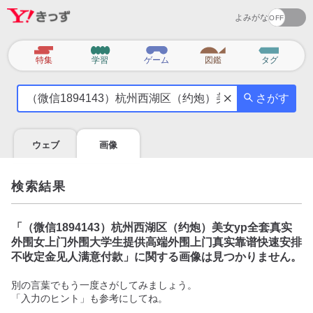
よみがな
カ
特集
学習
ゲーム
図鑑
タグ
テ
気
ゴ
さがす
に
リ
な
る
ウェブ
画像
こ
と
を
検索結果
調
べ
よ
「
（微信1894143）杭州西湖区（约炮）美女yp全套真实
う
外围女上门外围大学生提供高端外围上门真实靠谱快速安排
不收定金见人满意付款
」に関する画像は見つかりません。
別の言葉でもう一度さがしてみましょう。
「入力のヒント」も参考にしてね。