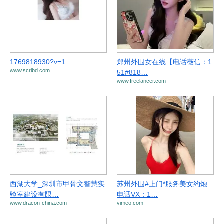
1769818930?v=1
郑州外围女在线【电话薇信：1
www.scribd.com
51#818…
www.freelancer.com
西湖大学_深圳市甲骨文智慧实
苏州外围#上门*服务美女约炮
验室建设有限…
电话VX：1…
www.dracon-china.com
vimeo.com