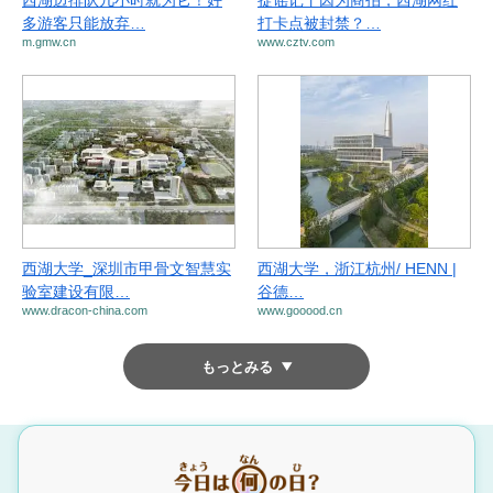
西湖边排队几小时就为它！好
捉谣记丨因为商拍，西湖网红
多游客只能放弃…
打卡点被封禁？…
m.gmw.cn
www.cztv.com
西湖大学_深圳市甲骨文智慧实
西湖大学，浙江杭州/ HENN |
验室建设有限…
谷德…
www.dracon-china.com
www.gooood.cn
もっとみる