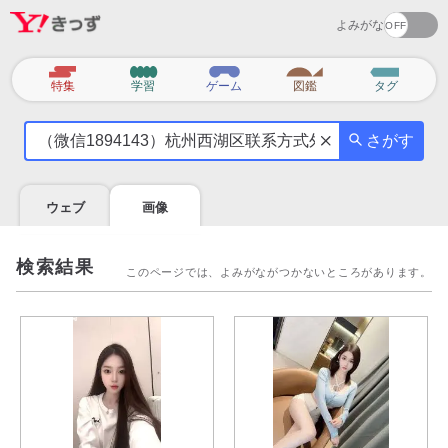
よみがな
カ
特集
学習
ゲーム
図鑑
タグ
テ
気
ゴ
さがす
に
リ
な
る
ウェブ
画像
こ
と
を
検索結果
このページでは、よみがながつかないところがあります。
調
べ
よ
う