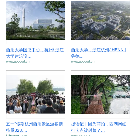
西湖大学图书中心，杭州/ 浙江
西湖大学，浙江杭州/ HENN |
大学建筑设…
谷德…
www.gooood.cn
www.gooood.cn
五一”假期杭州西湖景区游客接
捉谣记丨因为商拍，西湖网红
待量323.…
打卡点被封禁？…
icitynews.com
www.cztv.com