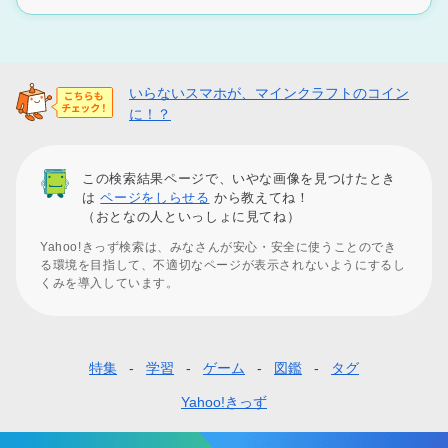
いらないスマホが、マインクラフトのコイン
に！？
この検索結果ページで、いやな画像を見つけたとき
は
ページをしらせる
から教えてね！
（おとなの人といっしょに見てね）
Yahoo!きっず検索は、みなさんが安心・安全に使うことのでき
る環境を目指して、不適切なページが表示されないようにするし
くみを導入しています。
特集
学習
ゲーム
図鑑
タグ
フ
ッ
Yahoo!きっず
タ