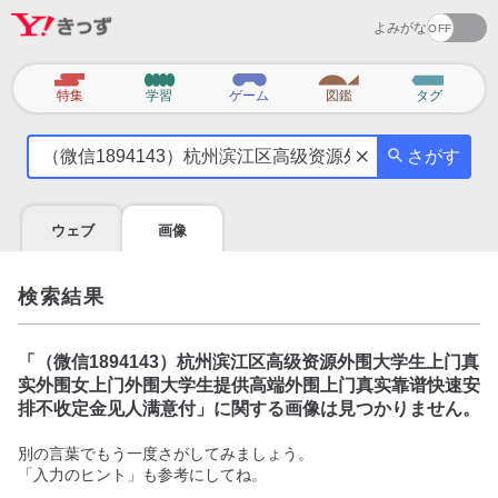
よみがな
カ
特集
学習
ゲーム
図鑑
タグ
テ
気
ゴ
さがす
に
リ
な
る
ウェブ
画像
こ
と
を
検索結果
調
べ
よ
「
（微信1894143）杭州滨江区高级资源外围大学生上门真
う
实外围女上门外围大学生提供高端外围上门真实靠谱快速安
排不收定金见人满意付
」に関する画像は見つかりません。
別の言葉でもう一度さがしてみましょう。
「入力のヒント」も参考にしてね。