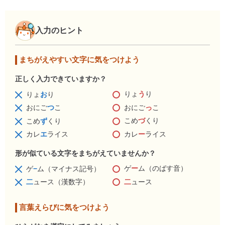
入力のヒント
まちがえやすい文字に気をつけよう
正しく入力できていますか？
りょ
う
り
りょ
お
り
おにご
っ
こ
おにご
つ
こ
こめ
づ
くり
こめ
ず
くり
カレ
ー
ライス
カレ
エ
ライス
形が似ている文字をまちがえていませんか？
ゲ
ー
ム（のばす音）
ゲ
−
ム（マイナス記号）
二
ュース
二
ュース（漢数字）
言葉えらびに気をつけよう