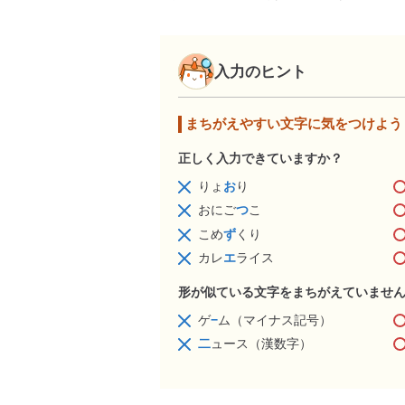
入力のヒント
まちがえやすい文字に気をつけよう
正しく入力できていますか？
りょ
お
り
おにご
つ
こ
こめ
ず
くり
カレ
エ
ライス
形が似ている文字をまちがえていませ
ゲ
−
ム（マイナス記号）
二
ュース（漢数字）