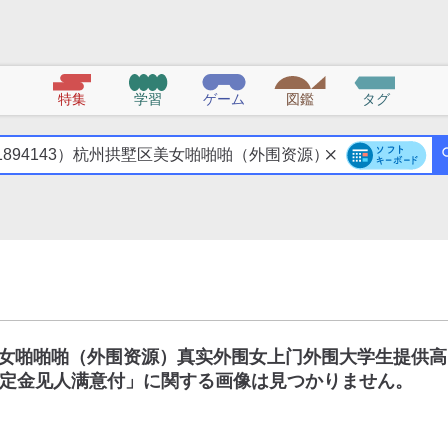
特集
学習
ゲーム
図鑑
タグ
区美女啪啪啪（外围资源）真实外围女上门外围大学生提供高
定金见人满意付
」に関する画像は見つかりません。