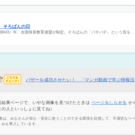
日 そろばんの日
（昭和43）年、全国珠算教育連盟が制定。そろばんの「パチパチ」という音を…
バザーを成功させたい！ 「マンガ動画で学ぶ情報活
索結果ページで、いやな画像を見つけたときは
ページをしらせる
か
なの人といっしょに見てね）
ず検索は、みなさんが安心・安全に使うことのできる環境を目指して、不適切なペ
くみを導入しています。