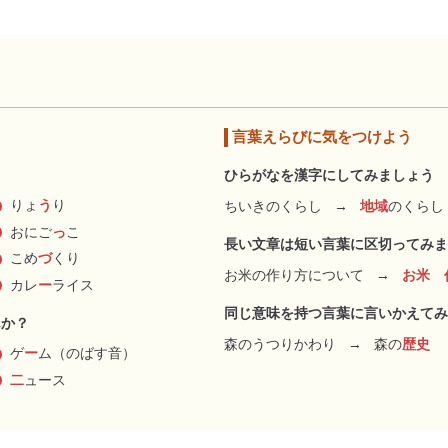
言葉えらびに気をつけよう
ひらがなを漢字にしてみましょう
りょ
う
り
ちいきのくらし
→
地域
のくらし
おにご
っ
こ
長い文章は短い言葉に区切ってみま
こめ
づ
くり
お米の作り方について
→
お米 
カレ
ー
ライス
同じ意味を持つ言葉に言いかえてみ
んか？
森のうつりかわり
→
森の
歴史
ゲ
ー
ム（のばす音）
二
ュース