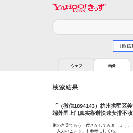
カ
テ
ゴ
気
に
リ
な
る
ウェブ
画像
こ
と
を
調
検索結果
べ
よ
う
「
（微信1894143）杭州拱墅
端外围上门真实靠谱快速安排不收
別の言葉でもう一度さがしてみましょう。
「入力のヒント」も参考にしてね。