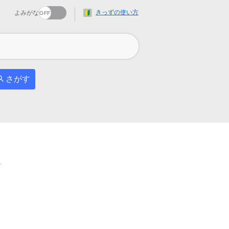
きっずの使い方
よみがな
さがす