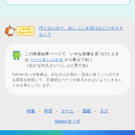
汚くないの？ おしっこを石けんにリサイク
ル！？
この検索結果ページで、いやな画像を見つけたとき
は
ページをしらせる
から教えてね！
（おとなの人といっしょに見てね）
Yahoo!きっず検索は、みなさんが安心・安全に使うことのでき
る環境を目指して、不適切なページが表示されないようにするし
くみを導入しています。
特集
学習
ゲーム
図鑑
タグ
フ
ッ
Yahoo!きっず
タ