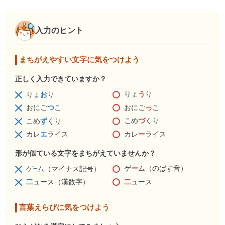
入力のヒント
まちがえやすい文字に気をつけよう
正しく入力できていますか？
りょ
う
り
りょ
お
り
おにご
っ
こ
おにご
つ
こ
こめ
づ
くり
こめ
ず
くり
カレ
ー
ライス
カレ
エ
ライス
形が似ている文字をまちがえていませんか？
ゲ
ー
ム（のばす音）
ゲ
−
ム（マイナス記号）
二
ュース
二
ュース（漢数字）
言葉えらびに気をつけよう