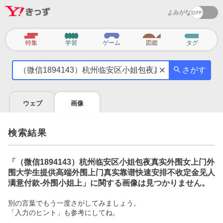
よみがな
カ
特集
学習
ゲーム
図鑑
タグ
テ
気
ゴ
さがす
に
リ
な
る
ウェブ
画像
こ
と
を
検索結果
調
べ
よ
「
（微信1894143）杭州临安区小姐包夜真实外围女上门外
う
围大学生提供高端外围上门真实靠谱快速安排不收定金见人
满意付款-外围小姐上
」に関する画像は見つかりません。
別の言葉でもう一度さがしてみましょう。
「入力のヒント」も参考にしてね。