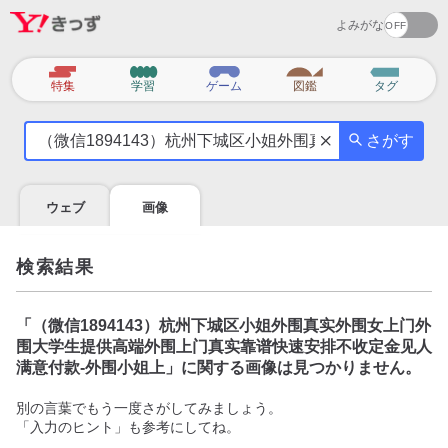
よみがな
カ
特集
学習
ゲーム
図鑑
タグ
テ
気
ゴ
さがす
に
リ
な
る
ウェブ
画像
こ
と
を
検索結果
調
べ
よ
「
（微信1894143）杭州下城区小姐外围真实外围女上门外
う
围大学生提供高端外围上门真实靠谱快速安排不收定金见人
满意付款-外围小姐上
」に関する画像は見つかりません。
別の言葉でもう一度さがしてみましょう。
「入力のヒント」も参考にしてね。