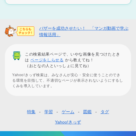
バザーを成功させたい！ 「マンガ動画で学ぶ
情報活用」
この検索結果ページで、いやな画像を見つけたとき
は
ページをしらせる
から教えてね！
（おとなの人といっしょに見てね）
Yahoo!きっず検索は、みなさんが安心・安全に使うことのでき
る環境を目指して、不適切なページが表示されないようにするし
くみを導入しています。
特集
学習
ゲーム
図鑑
タグ
フ
ッ
Yahoo!きっず
タ