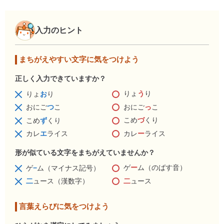
入力のヒント
まちがえやすい文字に気をつけよう
正しく入力できていますか？
りょ
う
り
りょ
お
り
おにご
っ
こ
おにご
つ
こ
こめ
づ
くり
こめ
ず
くり
カレ
ー
ライス
カレ
エ
ライス
形が似ている文字をまちがえていませんか？
ゲ
ー
ム（のばす音）
ゲ
−
ム（マイナス記号）
二
ュース
二
ュース（漢数字）
言葉えらびに気をつけよう