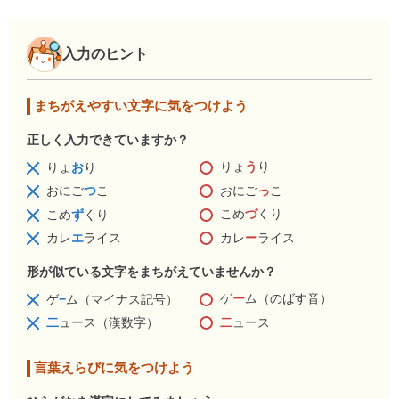
入力のヒント
まちがえやすい文字に気をつけよう
正しく入力できていますか？
りょ
う
り
りょ
お
り
おにご
っ
こ
おにご
つ
こ
こめ
づ
くり
こめ
ず
くり
カレ
ー
ライス
カレ
エ
ライス
形が似ている文字をまちがえていませんか？
ゲ
ー
ム（のばす音）
ゲ
−
ム（マイナス記号）
二
ュース
二
ュース（漢数字）
言葉えらびに気をつけよう