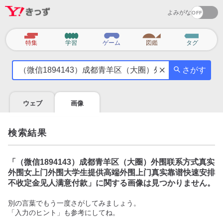
よみがな
カ
特集
学習
ゲーム
図鑑
タグ
テ
気
ゴ
さがす
に
リ
な
る
ウェブ
画像
こ
と
を
検索結果
調
べ
よ
「
（微信1894143）成都青羊区（大圈）外围联系方式真实
う
外围女上门外围大学生提供高端外围上门真实靠谱快速安排
不收定金见人满意付款
」に関する画像は見つかりません。
別の言葉でもう一度さがしてみましょう。
「入力のヒント」も参考にしてね。