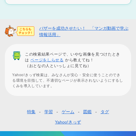
バザーを成功させたい！ 「マンガ動画で学ぶ
情報活用」
この検索結果ページで、いやな画像を見つけたとき
は
ページをしらせる
から教えてね！
（おとなの人といっしょに見てね）
Yahoo!きっず検索は、みなさんが安心・安全に使うことのでき
る環境を目指して、不適切なページが表示されないようにするし
くみを導入しています。
特集
学習
ゲーム
図鑑
タグ
フ
ッ
Yahoo!きっず
タ