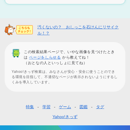
汚くないの？ おしっこを石けんにリサイク
ル！？
この検索結果ページで、いやな画像を見つけたとき
は
ページをしらせる
から教えてね！
（おとなの人といっしょに見てね）
Yahoo!きっず検索は、みなさんが安心・安全に使うことのでき
る環境を目指して、不適切なページが表示されないようにするし
くみを導入しています。
特集
学習
ゲーム
図鑑
タグ
フ
ッ
Yahoo!きっず
タ