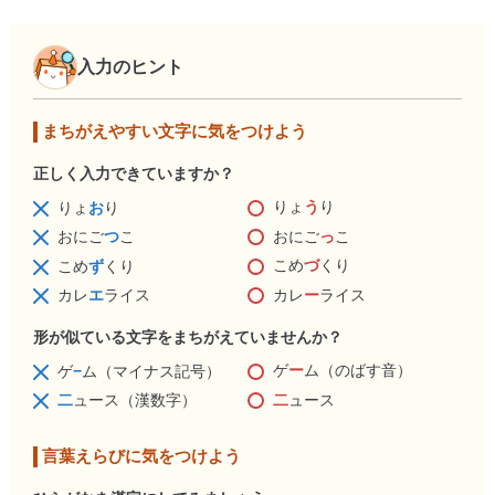
入力のヒント
まちがえやすい文字に気をつけよう
正しく入力できていますか？
りょ
う
り
りょ
お
り
おにご
っ
こ
おにご
つ
こ
こめ
づ
くり
こめ
ず
くり
カレ
ー
ライス
カレ
エ
ライス
形が似ている文字をまちがえていませんか？
ゲ
ー
ム（のばす音）
ゲ
−
ム（マイナス記号）
二
ュース
二
ュース（漢数字）
言葉えらびに気をつけよう