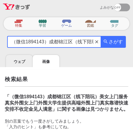
よみがな
カ
特集
学習
ゲーム
図鑑
タグ
テ
気
ゴ
さがす
に
リ
な
る
ウェブ
画像
こ
と
を
検索結果
調
べ
よ
「
（微信1894143）成都锦江区（线下陪玩）美女上门服务
う
真实外围女上门外围大学生提供高端外围上门真实靠谱快速
安排不收定金见人满意
」に関する画像は見つかりません。
別の言葉でもう一度さがしてみましょう。
「入力のヒント」も参考にしてね。