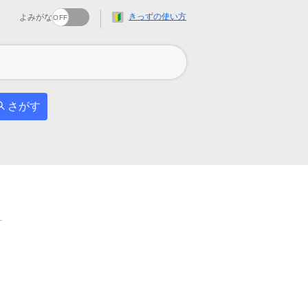
きっずの使い方
よみがな
さがす