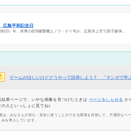
日 広島平和記念日
（昭和20）年、米軍のB29爆撃機エノラ・ゲイ号が、広島市上空で原子爆弾…
ゲームがほしいけどどうやって説得しよう？ 「マンガで学
索結果ページで、いやな画像を見つけたときは
ページをしらせる
か
なの人といっしょに見てね）
ず検索は、みなさんが安心・安全に使うことのできる環境を目指して、不適切なペ
くみを導入しています。