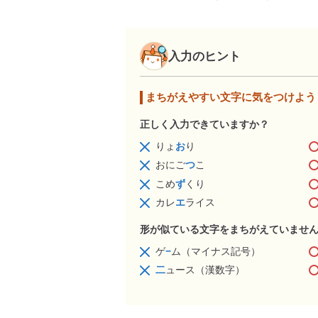
入力のヒント
まちがえやすい文字に気をつけよう
正しく入力できていますか？
りょ
お
り
おにご
つ
こ
こめ
ず
くり
カレ
エ
ライス
形が似ている文字をまちがえていませ
ゲ
−
ム（マイナス記号）
二
ュース（漢数字）