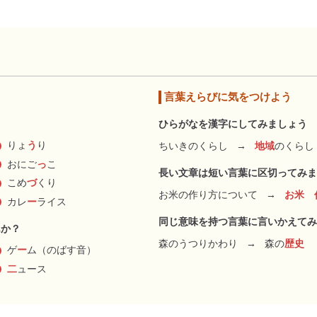
言葉えらびに気をつけよう
ひらがなを漢字にしてみましょう
りょ
う
り
ちいきのくらし
→
地域
のくらし
おにご
っ
こ
長い文章は短い言葉に区切ってみま
こめ
づ
くり
お米の作り方について
→
お米 
カレ
ー
ライス
同じ意味を持つ言葉に言いかえてみ
んか？
森のうつりかわり
→
森の
歴史
ゲ
ー
ム（のばす音）
二
ュース