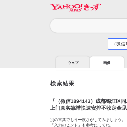
カ
テ
ゴ
気
に
リ
な
る
ウェブ
画像
こ
と
を
調
検索結果
べ
よ
う
「
（微信1894143）成都锦江
上门真实靠谱快速安排不收定金见
別の言葉でもう一度さがしてみましょう。
「入力のヒント」も参考にしてね。