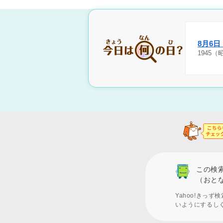
8月6
1945
この検
（おと
Yahoo!きっ
いようにするし