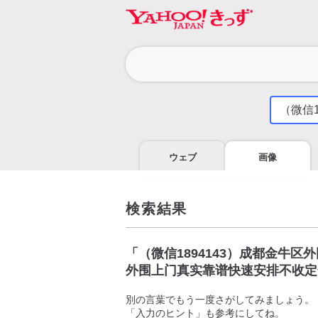
カ
テ
ゴ
気
に
リ
な
る
ウェブ
画像
こ
と
を
調
検索結果
べ
よ
う
「
（微信1894143）成都金牛
外围上门真实靠谱快速安排不收定
別の言葉でもう一度さがしてみましょう。
「入力のヒント」も参考にしてね。