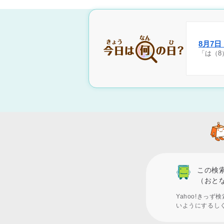
8月7
「は（8
この検
（おと
Yahoo!きっ
いようにするし