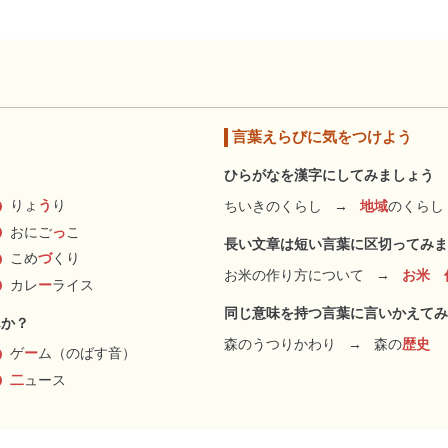
言葉えらびに気をつけよう
ひらがなを漢字にしてみましょう
りょ
う
り
ちいきのくらし
→
地域
のくらし
おにご
っ
こ
長い文章は短い言葉に区切ってみま
こめ
づ
くり
お米の作り方について
→
お米 
カレ
ー
ライス
同じ意味を持つ言葉に言いかえてみ
んか？
森のうつりかわり
→
森の
歴史
ゲ
ー
ム（のばす音）
二
ュース