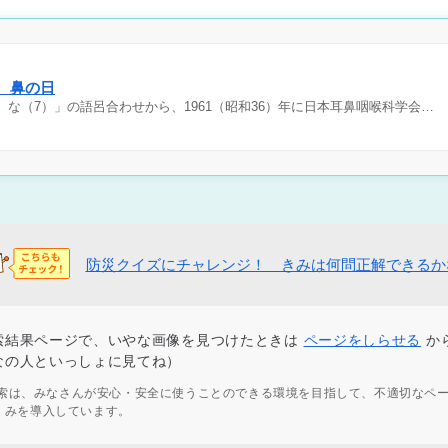
日 鼻の日
）な（7）」の語呂合わせから、1961（昭和36）年に日本耳鼻咽喉科学会…
防災クイズにチャレンジ！ きみは何問正解できるか
索結果ページで、いやな画像を見つけたときは
ページをしらせる
か
なの人といっしょに見てね）
ず検索は、みなさんが安心・安全に使うことのできる環境を目指して、不適切なペ
くみを導入しています。