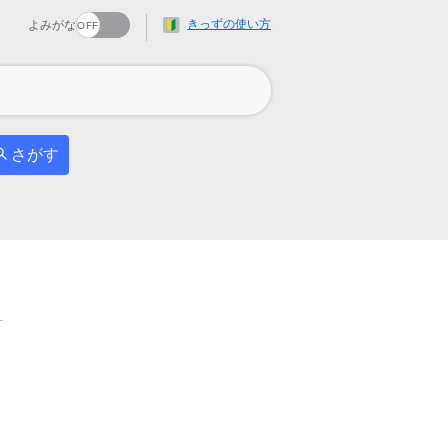
きっずの使い方
よみがな
さがす