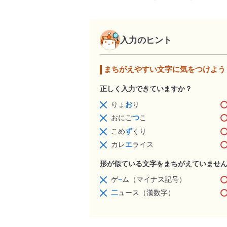
入力のヒント
まちがえやすい文字に気をつけよう
正しく入力できていますか？
りょ
お
り
おにご
つ
こ
こめ
ず
くり
カレ
エ
ライス
形が似ている文字をまちがえていませ
ゲ
−
ム（マイナス記号）
二
ュース（漢数字）