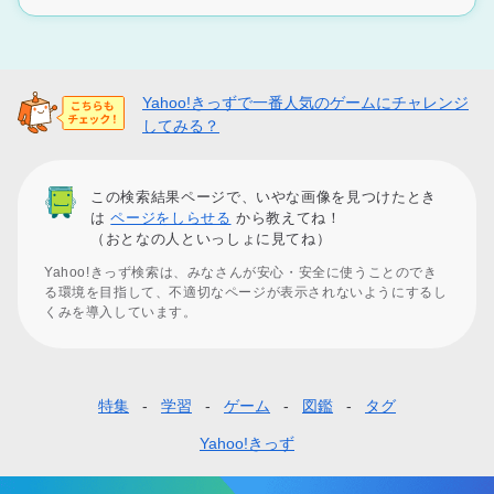
Yahoo!きっずで一番人気のゲームにチャレンジ
してみる？
この検索結果ページで、いやな画像を見つけたとき
は
ページをしらせる
から教えてね！
（おとなの人といっしょに見てね）
Yahoo!きっず検索は、みなさんが安心・安全に使うことのでき
る環境を目指して、不適切なページが表示されないようにするし
くみを導入しています。
特集
学習
ゲーム
図鑑
タグ
フ
ッ
Yahoo!きっず
タ