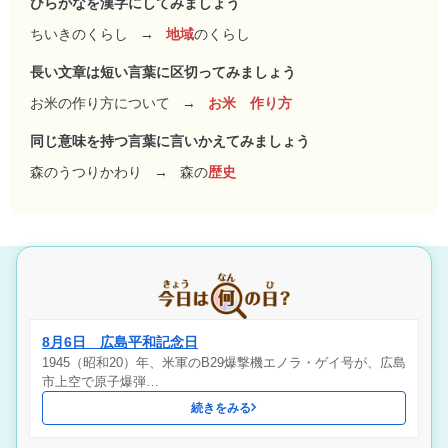
ひらがなを漢字にしてみましょう
ちいきのくらし
→
地域
のくらし
長い文章は短い言葉に区切ってみましょう
お米の作り方について
→
お米 作り方
同じ意味を持つ言葉に言いかえてみましょう
森のうつりかわり
→
森の
歴史
8月6日 広島平和記念日
1945（昭和20）年、米軍のB29爆撃機エノラ・ゲイ号が、広島
市上空で原子爆弾…
続きをみる