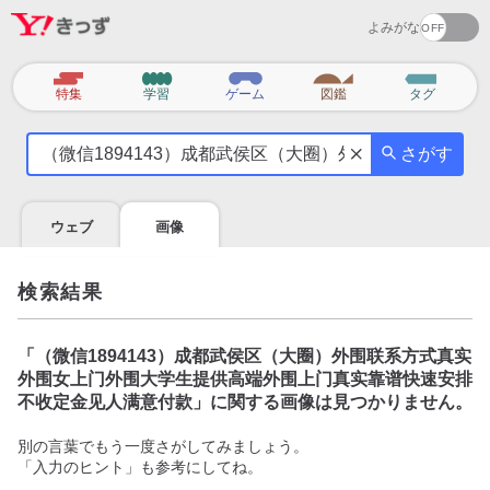
よみがな
カ
特集
学習
ゲーム
図鑑
タグ
テ
気
ゴ
さがす
に
リ
な
る
ウェブ
画像
こ
と
を
検索結果
調
べ
よ
「
（微信1894143）成都武侯区（大圈）外围联系方式真实
う
外围女上门外围大学生提供高端外围上门真实靠谱快速安排
不收定金见人满意付款
」に関する画像は見つかりません。
別の言葉でもう一度さがしてみましょう。
「入力のヒント」も参考にしてね。