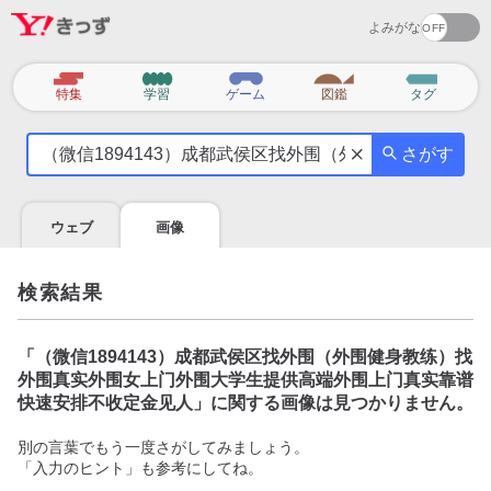
よみがな
カ
特集
学習
ゲーム
図鑑
タグ
テ
気
ゴ
さがす
に
リ
な
る
ウェブ
画像
こ
と
を
検索結果
調
べ
よ
「
（微信1894143）成都武侯区找外围（外围健身教练）找
う
外围真实外围女上门外围大学生提供高端外围上门真实靠谱
快速安排不收定金见人
」に関する画像は見つかりません。
別の言葉でもう一度さがしてみましょう。
「入力のヒント」も参考にしてね。