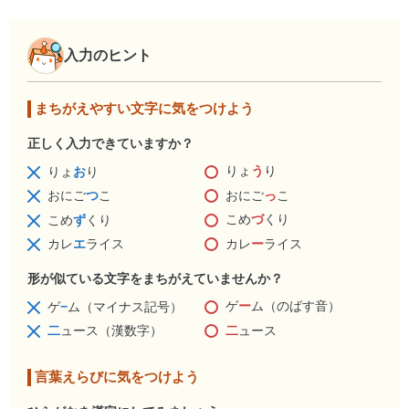
入力のヒント
まちがえやすい文字に気をつけよう
正しく入力できていますか？
りょ
う
り
りょ
お
り
おにご
っ
こ
おにご
つ
こ
こめ
づ
くり
こめ
ず
くり
カレ
ー
ライス
カレ
エ
ライス
形が似ている文字をまちがえていませんか？
ゲ
ー
ム（のばす音）
ゲ
−
ム（マイナス記号）
二
ュース
二
ュース（漢数字）
言葉えらびに気をつけよう