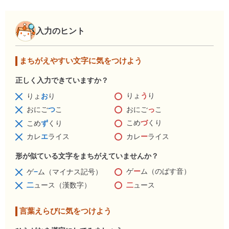
入力のヒント
まちがえやすい文字に気をつけよう
正しく入力できていますか？
りょ
う
り
りょ
お
り
おにご
っ
こ
おにご
つ
こ
こめ
づ
くり
こめ
ず
くり
カレ
ー
ライス
カレ
エ
ライス
形が似ている文字をまちがえていませんか？
ゲ
ー
ム（のばす音）
ゲ
−
ム（マイナス記号）
二
ュース
二
ュース（漢数字）
言葉えらびに気をつけよう