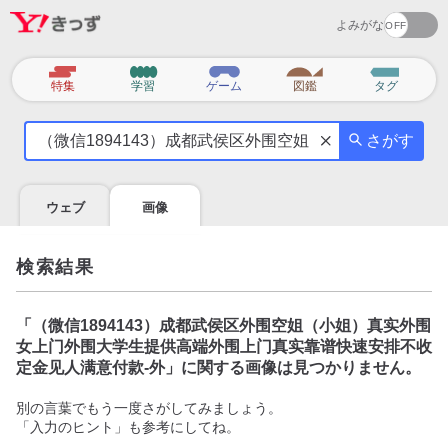
よみがな
カ
特集
学習
ゲーム
図鑑
タグ
テ
気
ゴ
さがす
に
リ
な
る
ウェブ
画像
こ
と
を
検索結果
調
べ
よ
「
（微信1894143）成都武侯区外围空姐（小姐）真实外围
う
女上门外围大学生提供高端外围上门真实靠谱快速安排不收
定金见人满意付款-外
」に関する画像は見つかりません。
別の言葉でもう一度さがしてみましょう。
「入力のヒント」も参考にしてね。