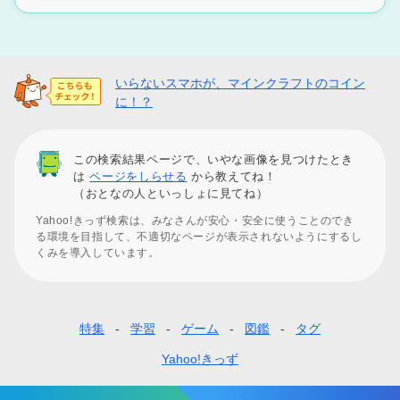
いらないスマホが、マインクラフトのコイン
に！？
この検索結果ページで、いやな画像を見つけたとき
は
ページをしらせる
から教えてね！
（おとなの人といっしょに見てね）
Yahoo!きっず検索は、みなさんが安心・安全に使うことのでき
る環境を目指して、不適切なページが表示されないようにするし
くみを導入しています。
特集
学習
ゲーム
図鑑
タグ
フ
ッ
Yahoo!きっず
タ