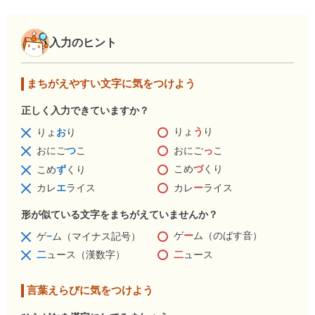
入力のヒント
まちがえやすい文字に気をつけよう
正しく入力できていますか？
りょ
う
り
りょ
お
り
おにご
っ
こ
おにご
つ
こ
こめ
づ
くり
こめ
ず
くり
カレ
ー
ライス
カレ
エ
ライス
形が似ている文字をまちがえていませんか？
ゲ
ー
ム（のばす音）
ゲ
−
ム（マイナス記号）
二
ュース
二
ュース（漢数字）
言葉えらびに気をつけよう