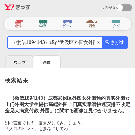
よみがな
カ
特集
学習
ゲーム
図鑑
タグ
テ
気
ゴ
さがす
に
リ
な
る
ウェブ
画像
こ
と
を
検索結果
調
べ
よ
「
（微信1894143）成都武侯区外围女外围预约真实外围女
う
上门外围大学生提供高端外围上门真实靠谱快速安排不收定
金见人满意付款-外围
」に関する画像は見つかりません。
別の言葉でもう一度さがしてみましょう。
「入力のヒント」も参考にしてね。