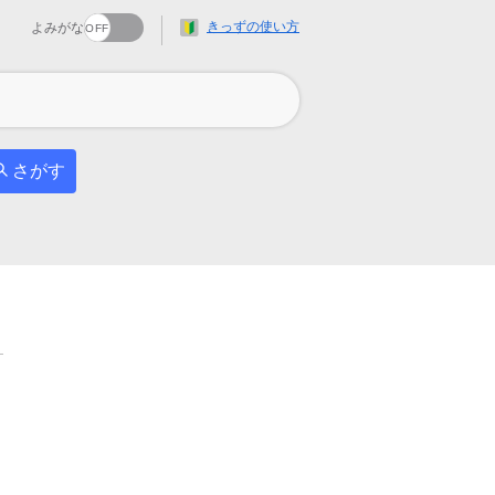
きっずの使い方
よみがな
さがす