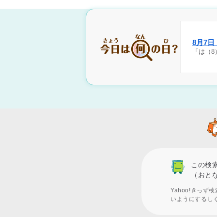
8月7
「は（8
この検
（おと
Yahoo!きっ
いようにするし