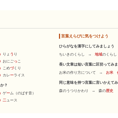
言葉えらびに気をつけよう
ひらがなを漢字にしてみましょう
りょ
う
り
ちいきのくらし
→
地域
のくらし
おにご
っ
こ
長い文章は短い言葉に区切ってみま
こめ
づ
くり
お米の作り方について
→
お米 
カレ
ー
ライス
同じ意味を持つ言葉に言いかえてみ
んか？
森のうつりかわり
→
森の
歴史
ゲ
ー
ム（のばす音）
二
ュース