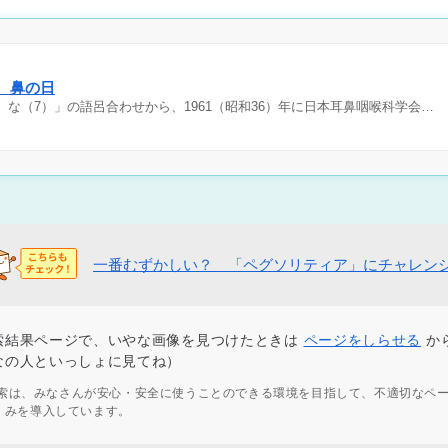
日 鼻の日
）な（7）」の語呂合わせから、1961（昭和36）年に日本耳鼻咽喉科学会…
一番むずかしい？ 「ペグソリティア」にチャレン
索結果ページで、いやな画像を見つけたときは
ページをしらせる
か
なの人といっしょに見てね）
ず検索は、みなさんが安心・安全に使うことのできる環境を目指して、不適切なペ
くみを導入しています。