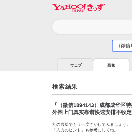
カ
テ
ゴ
気
に
リ
な
る
ウェブ
画像
こ
と
を
調
検索結果
べ
よ
う
「
（微信1894143）成都成华
外围上门真实靠谱快速安排不收定
別の言葉でもう一度さがしてみましょう。
「入力のヒント」も参考にしてね。