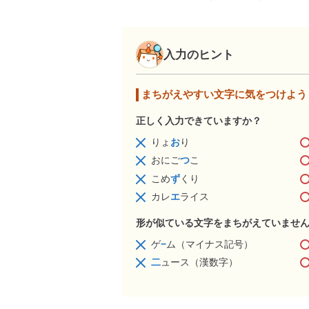
入力のヒント
まちがえやすい文字に気をつけよう
正しく入力できていますか？
りょ
お
り
おにご
つ
こ
こめ
ず
くり
カレ
エ
ライス
形が似ている文字をまちがえていませ
ゲ
−
ム（マイナス記号）
二
ュース（漢数字）