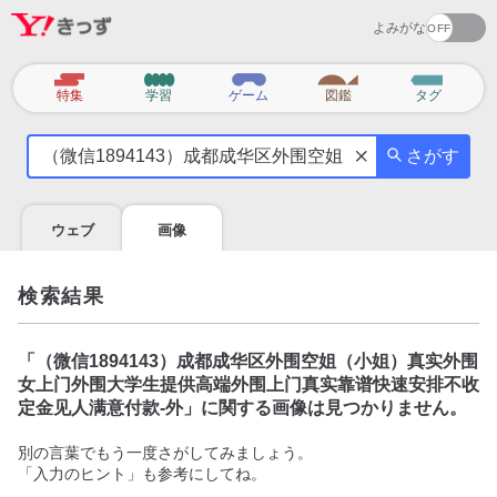
よみがな
カ
特集
学習
ゲーム
図鑑
タグ
テ
気
ゴ
さがす
に
リ
な
る
ウェブ
画像
こ
と
を
検索結果
調
べ
よ
「
（微信1894143）成都成华区外围空姐（小姐）真实外围
う
女上门外围大学生提供高端外围上门真实靠谱快速安排不收
定金见人满意付款-外
」に関する画像は見つかりません。
別の言葉でもう一度さがしてみましょう。
「入力のヒント」も参考にしてね。