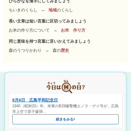
ひらがなを漢字にしてみましょう
ちいきのくらし
→
地域
のくらし
長い文章は短い言葉に区切ってみましょう
お米の作り方について
→
お米 作り方
同じ意味を持つ言葉に言いかえてみましょう
森のうつりかわり
→
森の
歴史
8月6日 広島平和記念日
1945（昭和20）年、米軍のB29爆撃機エノラ・ゲイ号が、広島
市上空で原子爆弾…
続きをみる