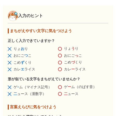
入力のヒント
まちがえやすい文字に気をつけよう
正しく入力できていますか？
りょ
う
り
りょ
お
り
おにご
っ
こ
おにご
つ
こ
こめ
づ
くり
こめ
ず
くり
カレ
ー
ライス
カレ
エ
ライス
形が似ている文字をまちがえていませんか？
ゲ
ー
ム（のばす音）
ゲ
−
ム（マイナス記号）
二
ュース
二
ュース（漢数字）
言葉えらびに気をつけよう