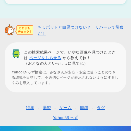
ちょボットと白黒つけない？ リバーシで勝負
だ！
この検索結果ページで、いやな画像を見つけたとき
は
ページをしらせる
から教えてね！
（おとなの人といっしょに見てね）
Yahoo!きっず検索は、みなさんが安心・安全に使うことのでき
る環境を目指して、不適切なページが表示されないようにするし
くみを導入しています。
特集
学習
ゲーム
図鑑
タグ
フ
ッ
Yahoo!きっず
タ