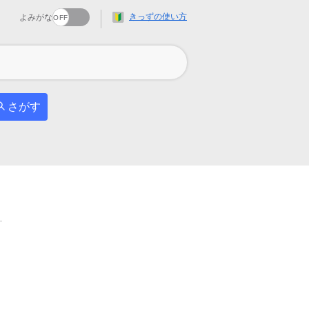
きっずの使い方
よみがな
さがす