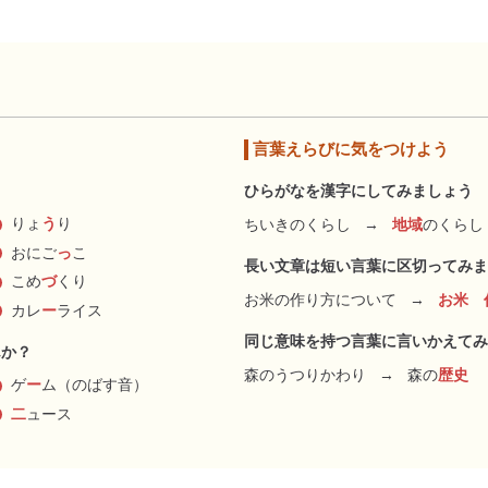
言葉えらびに気をつけよう
ひらがなを漢字にしてみましょう
りょ
う
り
ちいきのくらし
→
地域
のくらし
おにご
っ
こ
長い文章は短い言葉に区切ってみま
こめ
づ
くり
お米の作り方について
→
お米 
カレ
ー
ライス
同じ意味を持つ言葉に言いかえてみ
んか？
森のうつりかわり
→
森の
歴史
ゲ
ー
ム（のばす音）
二
ュース