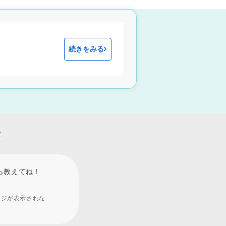
続きをみる
？
ら教えてね！
ージが表示されな