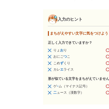
入力のヒント
まちがえやすい文字に気をつけよう
正しく入力できていますか？
りょ
お
り
おにご
つ
こ
こめ
ず
くり
カレ
エ
ライス
形が似ている文字をまちがえていませ
ゲ
−
ム（マイナス記号）
二
ュース（漢数字）