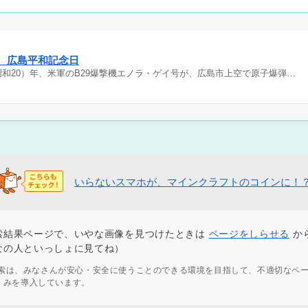
日 広島平和記念日
（昭和20）年、米軍のB29爆撃機エノラ・ゲイ号が、広島市上空で原子爆弾…
いらないスマホが、マインクラフトのコインに！
索結果ページで、いやな画像を見つけたときは
ページをしらせる
か
なの人といっしょに見てね）
ず検索は、みなさんが安心・安全に使うことのできる環境を目指して、不適切なペ
くみを導入しています。