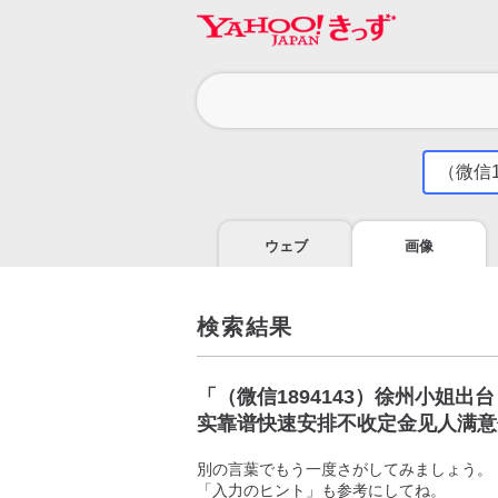
カ
テ
ゴ
気
に
リ
な
る
ウェブ
画像
こ
と
を
調
検索結果
べ
よ
う
「
（微信1894143）徐州小姐
实靠谱快速安排不收定金见人满意
別の言葉でもう一度さがしてみましょう。
「入力のヒント」も参考にしてね。