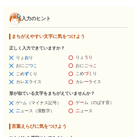
入力のヒント
まちがえやすい文字に気をつけよう
正しく入力できていますか？
りょ
う
り
りょ
お
り
おにご
っ
こ
おにご
つ
こ
こめ
づ
くり
こめ
ず
くり
カレ
ー
ライス
カレ
エ
ライス
形が似ている文字をまちがえていませんか？
ゲ
ー
ム（のばす音）
ゲ
−
ム（マイナス記号）
二
ュース
二
ュース（漢数字）
言葉えらびに気をつけよう