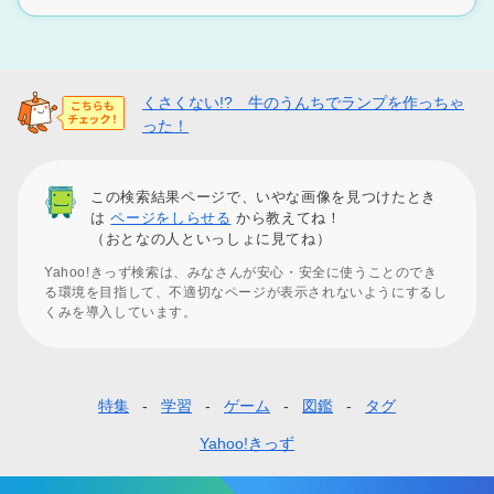
くさくない!? 牛のうんちでランプを作っちゃ
った！
この検索結果ページで、いやな画像を見つけたとき
は
ページをしらせる
から教えてね！
（おとなの人といっしょに見てね）
Yahoo!きっず検索は、みなさんが安心・安全に使うことのでき
る環境を目指して、不適切なページが表示されないようにするし
くみを導入しています。
特集
学習
ゲーム
図鑑
タグ
フ
ッ
Yahoo!きっず
タ