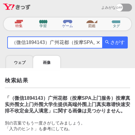
よみがな
カ
特集
学習
ゲーム
図鑑
タグ
テ
気
ゴ
さがす
に
リ
な
る
ウェブ
画像
こ
と
を
検索結果
調
べ
よ
「
（微信1894143）广州花都（按摩SPA上门服务）按摩真
う
实外围女上门外围大学生提供高端外围上门真实靠谱快速安
排不收定金见人满意
」に関する画像は見つかりません。
別の言葉でもう一度さがしてみましょう。
「入力のヒント」も参考にしてね。