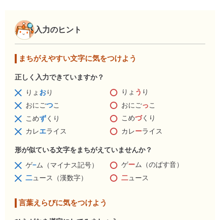
入力のヒント
まちがえやすい文字に気をつけよう
正しく入力できていますか？
りょ
う
り
りょ
お
り
おにご
っ
こ
おにご
つ
こ
こめ
づ
くり
こめ
ず
くり
カレ
ー
ライス
カレ
エ
ライス
形が似ている文字をまちがえていませんか？
ゲ
ー
ム（のばす音）
ゲ
−
ム（マイナス記号）
二
ュース
二
ュース（漢数字）
言葉えらびに気をつけよう