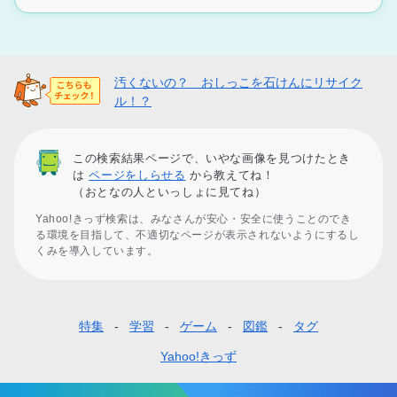
汚くないの？ おしっこを石けんにリサイク
ル！？
この検索結果ページで、いやな画像を見つけたとき
は
ページをしらせる
から教えてね！
（おとなの人といっしょに見てね）
Yahoo!きっず検索は、みなさんが安心・安全に使うことのでき
る環境を目指して、不適切なページが表示されないようにするし
くみを導入しています。
特集
学習
ゲーム
図鑑
タグ
フ
ッ
Yahoo!きっず
タ