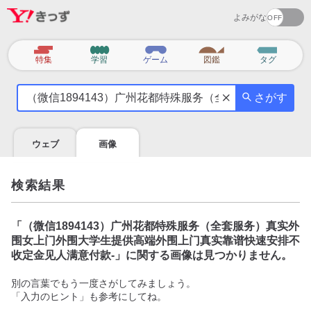
よみがな
カ
特集
学習
ゲーム
図鑑
タグ
テ
気
ゴ
さがす
に
リ
な
る
ウェブ
画像
こ
と
を
検索結果
調
べ
よ
「
（微信1894143）广州花都特殊服务（全套服务）真实外
う
围女上门外围大学生提供高端外围上门真实靠谱快速安排不
收定金见人满意付款-
」に関する画像は見つかりません。
別の言葉でもう一度さがしてみましょう。
「入力のヒント」も参考にしてね。