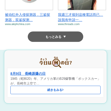
被动红外入侵探测器，三鉴探
我週三才接到這種電話而已…
测器，双鉴探测…
說我有申請一…
www.alephchina.com
www.threads.com
もっとみる
8月9日 長崎原爆の日
1945（昭和20）年、アメリカ軍のB29爆撃機「ボックスカー」
が、長崎市上空で…
続きをみる