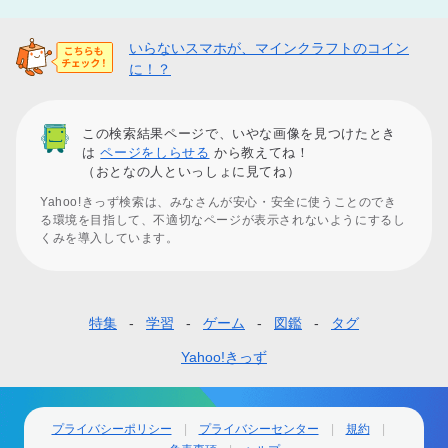
いらないスマホが、マインクラフトのコイン
に！？
この検索結果ページで、いやな画像を見つけたとき
は
ページをしらせる
から教えてね！
（おとなの人といっしょに見てね）
Yahoo!きっず検索は、みなさんが安心・安全に使うことのでき
る環境を目指して、不適切なページが表示されないようにするし
くみを導入しています。
特集
学習
ゲーム
図鑑
タグ
フ
ッ
Yahoo!きっず
タ
ー
プライバシーポリシー
プライバシーセンター
規約