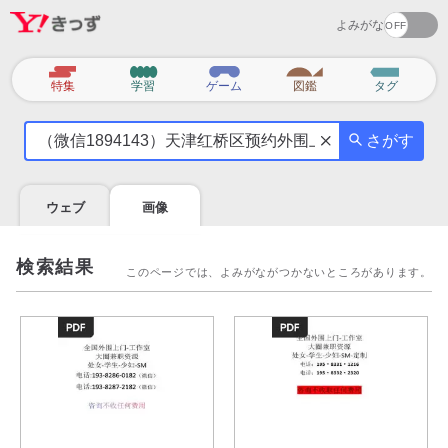
よみがな
カ
特集
学習
ゲーム
図鑑
タグ
テ
気
ゴ
さがす
に
リ
な
る
ウェブ
画像
こ
と
を
検索結果
このページでは、よみがながつかないところがあります。
調
べ
よ
う