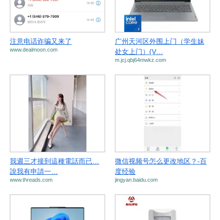
注意电话诈骗又来了
广州天河区外围上门（学生妹
www.dealmoon.com
处女上门）(V…
m.jcj.qbj64mwkz.com
我週三才接到這種電話而已…
微信视频号怎么更改地区？-百
說我有申請一…
度经验
www.threads.com
jingyan.baidu.com