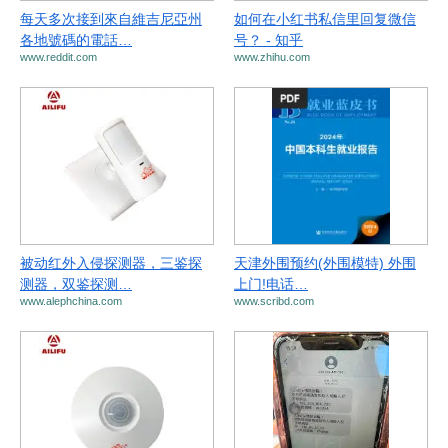
每天多次接到來自維吉尼亞州
如何在小红书私信里回复微信
各地號碼的電話…
号？ - 知乎
www.reddit.com
www.zhihu.com
被动红外入侵探测器，三鉴探
天津外围预约(外围模特) 外围
测器，双鉴探测…
上门!电话…
www.alephchina.com
www.scribd.com