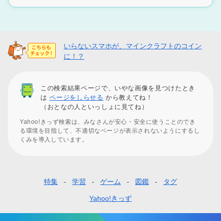
いらないスマホが、マインクラフトのコイン
に！？
この検索結果ページで、いやな画像を見つけたとき
は
ページをしらせる
から教えてね！
（おとなの人といっしょに見てね）
Yahoo!きっず検索は、みなさんが安心・安全に使うことのでき
る環境を目指して、不適切なページが表示されないようにするし
くみを導入しています。
特集
学習
ゲーム
図鑑
タグ
フ
ッ
Yahoo!きっず
タ