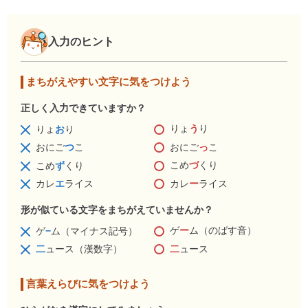
入力のヒント
まちがえやすい文字に気をつけよう
正しく入力できていますか？
りょ
う
り
りょ
お
り
おにご
っ
こ
おにご
つ
こ
こめ
づ
くり
こめ
ず
くり
カレ
ー
ライス
カレ
エ
ライス
形が似ている文字をまちがえていませんか？
ゲ
ー
ム（のばす音）
ゲ
−
ム（マイナス記号）
二
ュース
二
ュース（漢数字）
言葉えらびに気をつけよう