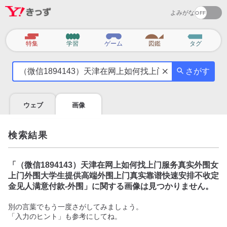
よみがな
カ
特集
学習
ゲーム
図鑑
タグ
テ
気
ゴ
さがす
に
リ
な
る
ウェブ
画像
こ
と
を
検索結果
調
べ
よ
「
（微信1894143）天津在网上如何找上门服务真实外围女
う
上门外围大学生提供高端外围上门真实靠谱快速安排不收定
金见人满意付款-外围
」に関する画像は見つかりません。
別の言葉でもう一度さがしてみましょう。
「入力のヒント」も参考にしてね。