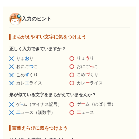
入力のヒント
まちがえやすい文字に気をつけよう
正しく入力できていますか？
りょ
う
り
りょ
お
り
おにご
っ
こ
おにご
つ
こ
こめ
づ
くり
こめ
ず
くり
カレ
ー
ライス
カレ
エ
ライス
形が似ている文字をまちがえていませんか？
ゲ
ー
ム（のばす音）
ゲ
−
ム（マイナス記号）
二
ュース
二
ュース（漢数字）
言葉えらびに気をつけよう