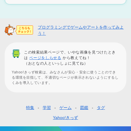
プログラミングでゲームやアートを作ってみよ
う！
この検索結果ページで、いやな画像を見つけたとき
は
ページをしらせる
から教えてね！
（おとなの人といっしょに見てね）
Yahoo!きっず検索は、みなさんが安心・安全に使うことのでき
る環境を目指して、不適切なページが表示されないようにするし
くみを導入しています。
特集
学習
ゲーム
図鑑
タグ
フ
ッ
Yahoo!きっず
タ