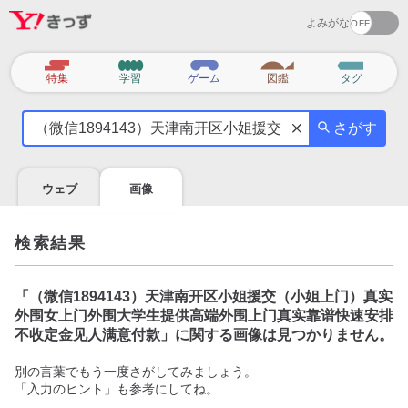
よみがな
カ
特集
学習
ゲーム
図鑑
タグ
テ
気
ゴ
さがす
に
リ
な
る
ウェブ
画像
こ
と
を
検索結果
調
べ
よ
「
（微信1894143）天津南开区小姐援交（小姐上门）真实
う
外围女上门外围大学生提供高端外围上门真实靠谱快速安排
不收定金见人满意付款
」に関する画像は見つかりません。
別の言葉でもう一度さがしてみましょう。
「入力のヒント」も参考にしてね。