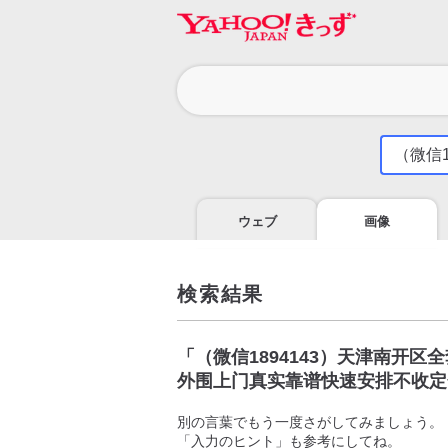
カ
テ
ゴ
気
に
リ
な
る
ウェブ
画像
こ
と
を
調
検索結果
べ
よ
う
「
（微信1894143）天津南开
外围上门真实靠谱快速安排不收定
別の言葉でもう一度さがしてみましょう。
「入力のヒント」も参考にしてね。