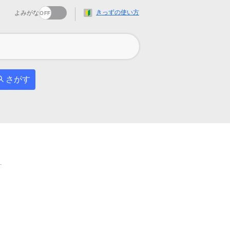
きっずの使い方
よみがな
さがす