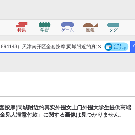
特集
学習
ゲーム
図鑑
タグ
区全套按摩(同城附近约真实外围女上门外围大学生提供高端
金见人满意付款
」に関する画像は見つかりません。