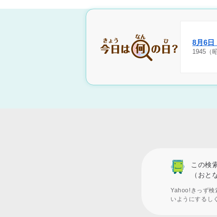
8月6
1945
この検
（おと
Yahoo!きっ
いようにするし