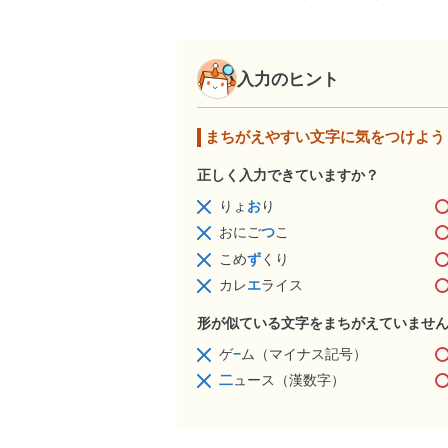
入力のヒント
まちがえやすい文字に気をつけよう
正しく入力できていますか？
りょ
お
り
おにご
つ
こ
こめ
ず
くり
カレ
エ
ライス
形が似ている文字をまちがえていませ
ゲ
−
ム（マイナス記号）
二
ュース（漢数字）