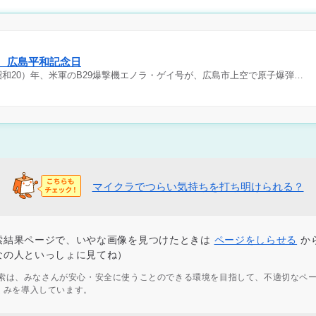
日 広島平和記念日
（昭和20）年、米軍のB29爆撃機エノラ・ゲイ号が、広島市上空で原子爆弾…
マイクラでつらい気持ちを打ち明けられる？
索結果ページで、いやな画像を見つけたときは
ページをしらせる
か
なの人といっしょに見てね）
ず検索は、みなさんが安心・安全に使うことのできる環境を目指して、不適切なペ
くみを導入しています。