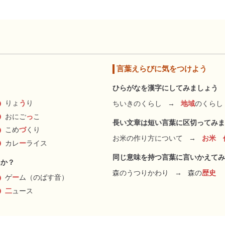
言葉えらびに気をつけよう
ひらがなを漢字にしてみましょう
りょ
う
り
ちいきのくらし
→
地域
のくらし
おにご
っ
こ
長い文章は短い言葉に区切ってみま
こめ
づ
くり
お米の作り方について
→
お米 
カレ
ー
ライス
同じ意味を持つ言葉に言いかえてみ
んか？
森のうつりかわり
→
森の
歴史
ゲ
ー
ム（のばす音）
二
ュース