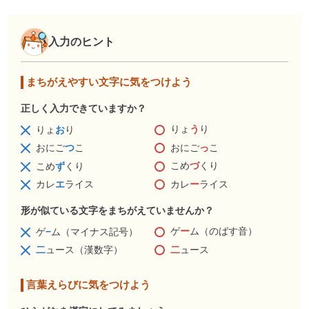
入力のヒント
まちがえやすい文字に気をつけよう
正しく入力できていますか？
りょ
う
り
りょ
お
り
おにご
っ
こ
おにご
つ
こ
こめ
づ
くり
こめ
ず
くり
カレ
ー
ライス
カレ
エ
ライス
形が似ている文字をまちがえていませんか？
ゲ
ー
ム（のばす音）
ゲ
−
ム（マイナス記号）
二
ュース
二
ュース（漢数字）
言葉えらびに気をつけよう