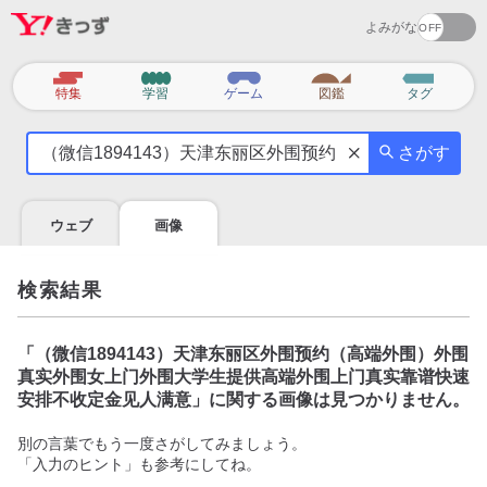
よみがな
カ
特集
学習
ゲーム
図鑑
タグ
テ
気
ゴ
さがす
に
リ
な
る
ウェブ
画像
こ
と
を
検索結果
調
べ
よ
「
（微信1894143）天津东丽区外围预约（高端外围）外围
う
真实外围女上门外围大学生提供高端外围上门真实靠谱快速
安排不收定金见人满意
」に関する画像は見つかりません。
別の言葉でもう一度さがしてみましょう。
「入力のヒント」も参考にしてね。