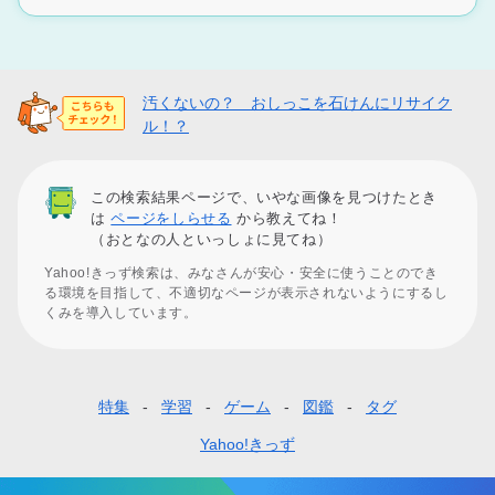
汚くないの？ おしっこを石けんにリサイク
ル！？
この検索結果ページで、いやな画像を見つけたとき
は
ページをしらせる
から教えてね！
（おとなの人といっしょに見てね）
Yahoo!きっず検索は、みなさんが安心・安全に使うことのでき
る環境を目指して、不適切なページが表示されないようにするし
くみを導入しています。
特集
学習
ゲーム
図鑑
タグ
フ
ッ
Yahoo!きっず
タ