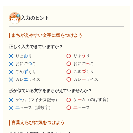
入力のヒント
まちがえやすい文字に気をつけよう
正しく入力できていますか？
りょ
う
り
りょ
お
り
おにご
っ
こ
おにご
つ
こ
こめ
づ
くり
こめ
ず
くり
カレ
ー
ライス
カレ
エ
ライス
形が似ている文字をまちがえていませんか？
ゲ
ー
ム（のばす音）
ゲ
−
ム（マイナス記号）
二
ュース
二
ュース（漢数字）
言葉えらびに気をつけよう