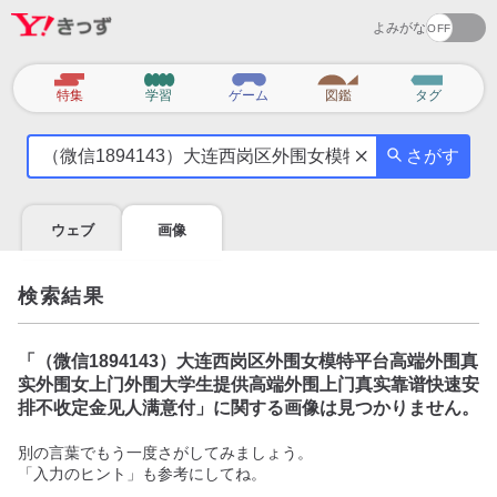
よみがな
カ
特集
学習
ゲーム
図鑑
タグ
テ
気
ゴ
さがす
に
リ
な
る
ウェブ
画像
こ
と
を
検索結果
調
べ
よ
「
（微信1894143）大连西岗区外围女模特平台高端外围真
う
实外围女上门外围大学生提供高端外围上门真实靠谱快速安
排不收定金见人满意付
」に関する画像は見つかりません。
別の言葉でもう一度さがしてみましょう。
「入力のヒント」も参考にしてね。