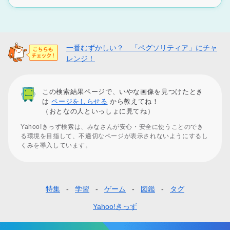
一番むずかしい？ 「ペグソリティア」にチャ
レンジ！
この検索結果ページで、いやな画像を見つけたとき
は
ページをしらせる
から教えてね！
（おとなの人といっしょに見てね）
Yahoo!きっず検索は、みなさんが安心・安全に使うことのでき
る環境を目指して、不適切なページが表示されないようにするし
くみを導入しています。
特集
学習
ゲーム
図鑑
タグ
フ
ッ
Yahoo!きっず
タ