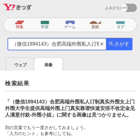
よみがな
カ
特集
学習
ゲーム
図鑑
タグ
テ
気
ゴ
さがす
に
リ
な
る
ウェブ
画像
こ
と
を
検索結果
調
べ
よ
「
（微信1894143）合肥高端外围私人订制真实外围女上门
う
外围大学生提供高端外围上门真实靠谱快速安排不收定金见
人满意付款-外围小姐
」に関する画像は見つかりません。
別の言葉でもう一度さがしてみましょう。
「入力のヒント」も参考にしてね。