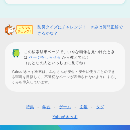
防災クイズにチャレンジ！ きみは何問正解で
きるかな？
この検索結果ページで、いやな画像を見つけたとき
は
ページをしらせる
から教えてね！
（おとなの人といっしょに見てね）
Yahoo!きっず検索は、みなさんが安心・安全に使うことのでき
る環境を目指して、不適切なページが表示されないようにするし
くみを導入しています。
特集
学習
ゲーム
図鑑
タグ
フ
ッ
Yahoo!きっず
タ