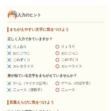
入力のヒント
まちがえやすい文字に気をつけよう
正しく入力できていますか？
りょ
う
り
りょ
お
り
おにご
っ
こ
おにご
つ
こ
こめ
づ
くり
こめ
ず
くり
カレ
ー
ライス
カレ
エ
ライス
形が似ている文字をまちがえていませんか？
ゲ
ー
ム（のばす音）
ゲ
−
ム（マイナス記号）
二
ュース
二
ュース（漢数字）
言葉えらびに気をつけよう