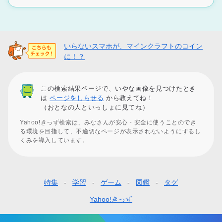
いらないスマホが、マインクラフトのコイン
に！？
この検索結果ページで、いやな画像を見つけたとき
は
ページをしらせる
から教えてね！
（おとなの人といっしょに見てね）
Yahoo!きっず検索は、みなさんが安心・安全に使うことのでき
る環境を目指して、不適切なページが表示されないようにするし
くみを導入しています。
特集
学習
ゲーム
図鑑
タグ
フ
ッ
Yahoo!きっず
タ