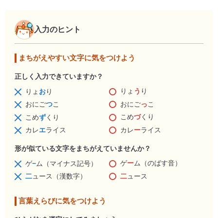
入力のヒント
まちがえやすい文字に気をつけよう
正しく入力できていますか？
りょ
う
り
りょ
お
り
おにご
っ
こ
おにご
つ
こ
こめ
づ
くり
こめ
ず
くり
カレ
ー
ライス
カレ
エ
ライス
形が似ている文字をまちがえていませんか？
ゲ
ー
ム（のばす音）
ゲ
−
ム（マイナス記号）
二
ュース
二
ュース（漢数字）
言葉えらびに気をつけよう