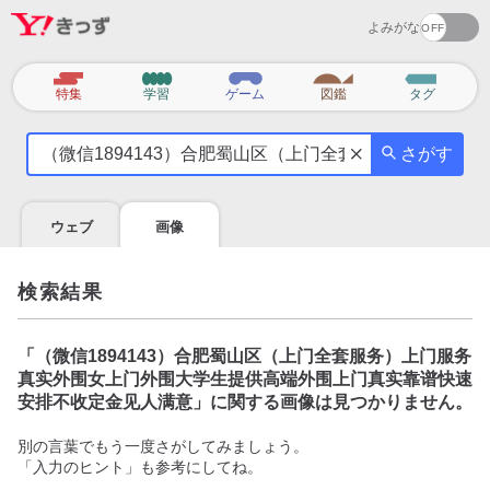
よみがな
カ
特集
学習
ゲーム
図鑑
タグ
テ
気
ゴ
さがす
に
リ
な
る
ウェブ
画像
こ
と
を
検索結果
調
べ
よ
「
（微信1894143）合肥蜀山区（上门全套服务）上门服务
う
真实外围女上门外围大学生提供高端外围上门真实靠谱快速
安排不收定金见人满意
」に関する画像は見つかりません。
別の言葉でもう一度さがしてみましょう。
「入力のヒント」も参考にしてね。