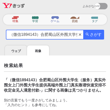
よみがな
カ
特集
学習
ゲーム
図鑑
タグ
テ
気
ゴ
さがす
に
リ
な
る
ウェブ
画像
こ
と
を
検索結果
調
べ
よ
「
（微信1894143）合肥蜀山区外围大学生（服务）真实外
う
围女上门外围大学生提供高端外围上门真实靠谱快速安排不
收定金见人满意付款-
」に関する画像は見つかりません。
別の言葉でもう一度さがしてみましょう。
「入力のヒント」も参考にしてね。