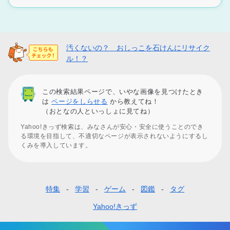
汚くないの？ おしっこを石けんにリサイク
ル！？
この検索結果ページで、いやな画像を見つけたとき
は
ページをしらせる
から教えてね！
（おとなの人といっしょに見てね）
Yahoo!きっず検索は、みなさんが安心・安全に使うことのでき
る環境を目指して、不適切なページが表示されないようにするし
くみを導入しています。
特集
学習
ゲーム
図鑑
タグ
フ
ッ
Yahoo!きっず
タ