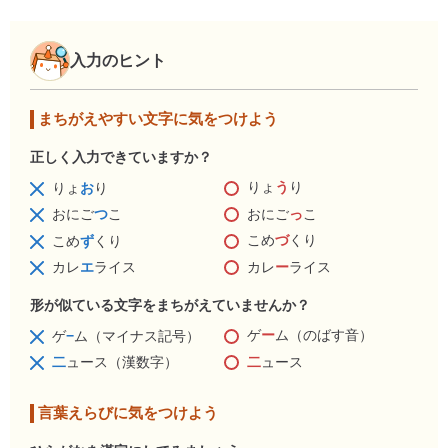
入力のヒント
まちがえやすい文字に気をつけよう
正しく入力できていますか？
りょ
う
り
りょ
お
り
おにご
っ
こ
おにご
つ
こ
こめ
づ
くり
こめ
ず
くり
カレ
ー
ライス
カレ
エ
ライス
形が似ている文字をまちがえていませんか？
ゲ
ー
ム（のばす音）
ゲ
−
ム（マイナス記号）
二
ュース
二
ュース（漢数字）
言葉えらびに気をつけよう