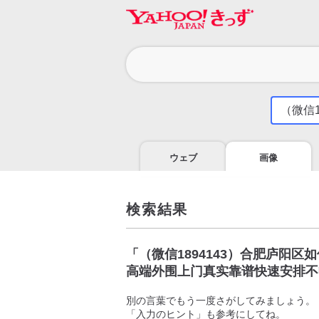
カ
テ
ゴ
気
に
リ
な
る
ウェブ
画像
こ
と
を
調
検索結果
べ
よ
う
「
（微信1894143）合肥庐阳
高端外围上门真实靠谱快速安排不
別の言葉でもう一度さがしてみましょう。
「入力のヒント」も参考にしてね。