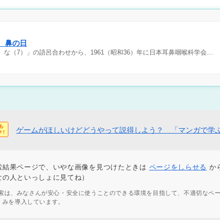
日 鼻の日
）な（7）」の語呂合わせから、1961（昭和36）年に日本耳鼻咽喉科学会…
ゲームがほしいけどどうやって説得しよう？ 「マンガで学
索結果ページで、いやな画像を見つけたときは
ページをしらせる
か
なの人といっしょに見てね）
ず検索は、みなさんが安心・安全に使うことのできる環境を目指して、不適切なペ
くみを導入しています。