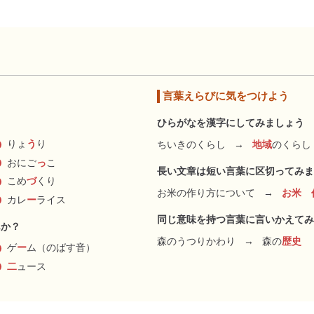
言葉えらびに気をつけよう
ひらがなを漢字にしてみましょう
りょ
う
り
ちいきのくらし
→
地域
のくらし
おにご
っ
こ
長い文章は短い言葉に区切ってみま
こめ
づ
くり
お米の作り方について
→
お米 
カレ
ー
ライス
同じ意味を持つ言葉に言いかえてみ
んか？
森のうつりかわり
→
森の
歴史
ゲ
ー
ム（のばす音）
二
ュース