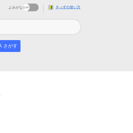
きっずの使い方
よみがな
さがす