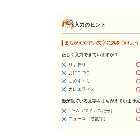
入力のヒント
まちがえやすい文字に気をつけよう
正しく入力できていますか？
りょ
お
り
おにご
つ
こ
こめ
ず
くり
カレ
エ
ライス
形が似ている文字をまちがえていませ
ゲ
−
ム（マイナス記号）
二
ュース（漢数字）