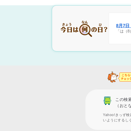
8月7
「は（8
この検
（おと
Yahoo!きっ
いようにするし