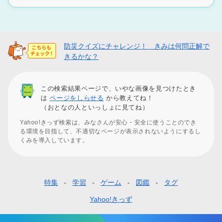
防災クイズにチャレンジ！ きみは何問正解で
きるかな？
この検索結果ページで、いやな画像を見つけたとき
は
ページをしらせる
から教えてね！
（おとなの人といっしょに見てね）
Yahoo!きっず検索は、みなさんが安心・安全に使うことのでき
る環境を目指して、不適切なページが表示されないようにするし
くみを導入しています。
特集
学習
ゲーム
図鑑
タグ
フ
ッ
Yahoo!きっず
タ