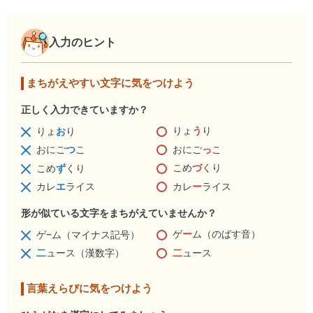
入力のヒント
まちがえやすい文字に気をつけよう
正しく入力できていますか？
りょ
う
り
りょ
お
り
おにご
っ
こ
おにご
つ
こ
こめ
づ
くり
こめ
ず
くり
カレ
ー
ライス
カレ
エ
ライス
形が似ている文字をまちがえていませんか？
ゲ
ー
ム（のばす音）
ゲ
−
ム（マイナス記号）
二
ュース
二
ュース（漢数字）
言葉えらびに気をつけよう