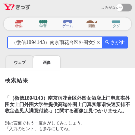
よみがな
カ
特集
学習
ゲーム
図鑑
タグ
テ
気
ゴ
さがす
に
リ
な
る
ウェブ
画像
こ
と
を
検索結果
調
べ
よ
「
（微信1894143）南京雨花台区外围女酒店上门电真实外
う
围女上门外围大学生提供高端外围上门真实靠谱快速安排不
收定金见人满意付款-
」に関する画像は見つかりません。
別の言葉でもう一度さがしてみましょう。
「入力のヒント」も参考にしてね。