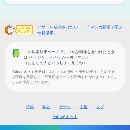
バザーを成功させたい！ 「マンガ動画で学ぶ
情報活用」
この検索結果ページで、いやな画像を見つけたとき
は
ページをしらせる
から教えてね！
（おとなの人といっしょに見てね）
Yahoo!きっず検索は、みなさんが安心・安全に使うことのでき
る環境を目指して、不適切なページが表示されないようにするし
くみを導入しています。
特集
学習
ゲーム
図鑑
タグ
フ
ッ
Yahoo!きっず
タ