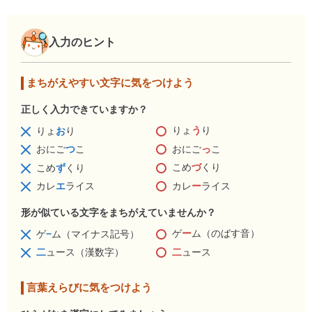
入力のヒント
まちがえやすい文字に気をつけよう
正しく入力できていますか？
りょ
う
り
りょ
お
り
おにご
っ
こ
おにご
つ
こ
こめ
づ
くり
こめ
ず
くり
カレ
ー
ライス
カレ
エ
ライス
形が似ている文字をまちがえていませんか？
ゲ
ー
ム（のばす音）
ゲ
−
ム（マイナス記号）
二
ュース
二
ュース（漢数字）
言葉えらびに気をつけよう