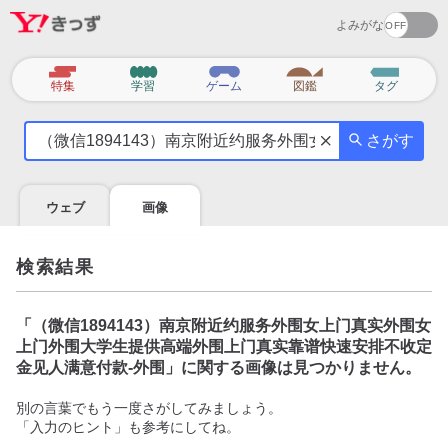
よみがな
カ
特集
学習
ゲーム
図鑑
タグ
テ
気
ゴ
さがす
に
リ
な
る
ウェブ
画像
こ
と
を
検索結果
調
べ
よ
「
（微信1894143）南京附近约服务外围女上门真实外围女
う
上门外围大学生提供高端外围上门真实靠谱快速安排不收定
金见人满意付款-外围
」に関する画像は見つかりません。
別の言葉でもう一度さがしてみましょう。
「入力のヒント」も参考にしてね。