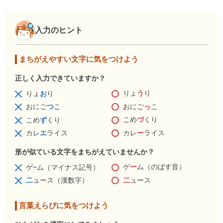
入力のヒント
まちがえやすい文字に気をつけよう
正しく入力できていますか？
りょ
う
り
りょ
お
り
おにご
っ
こ
おにご
つ
こ
こめ
づ
くり
こめ
ず
くり
カレ
ー
ライス
カレ
エ
ライス
形が似ている文字をまちがえていませんか？
ゲ
ー
ム（のばす音）
ゲ
−
ム（マイナス記号）
二
ュース
二
ュース（漢数字）
言葉えらびに気をつけよう