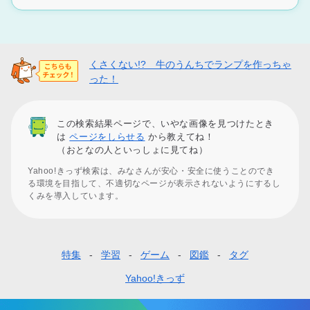
くさくない!? 牛のうんちでランプを作っちゃ
った！
この検索結果ページで、いやな画像を見つけたとき
は
ページをしらせる
から教えてね！
（おとなの人といっしょに見てね）
Yahoo!きっず検索は、みなさんが安心・安全に使うことのでき
る環境を目指して、不適切なページが表示されないようにするし
くみを導入しています。
特集
学習
ゲーム
図鑑
タグ
フ
ッ
Yahoo!きっず
タ