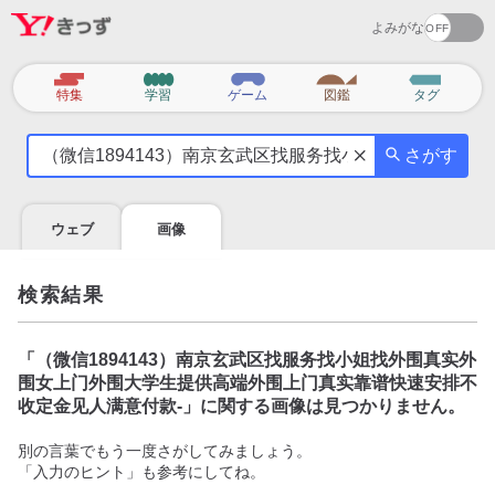
よみがな
カ
特集
学習
ゲーム
図鑑
タグ
テ
気
ゴ
さがす
に
リ
な
る
ウェブ
画像
こ
と
を
検索結果
調
べ
よ
「
（微信1894143）南京玄武区找服务找小姐找外围真实外
う
围女上门外围大学生提供高端外围上门真实靠谱快速安排不
收定金见人满意付款-
」に関する画像は見つかりません。
別の言葉でもう一度さがしてみましょう。
「入力のヒント」も参考にしてね。