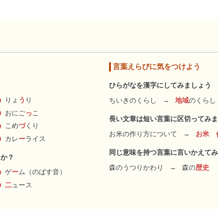
言葉えらびに気をつけよう
ひらがなを漢字にしてみましょう
りょ
う
り
ちいきのくらし
→
地域
のくらし
おにご
っ
こ
長い文章は短い言葉に区切ってみま
こめ
づ
くり
お米の作り方について
→
お米 
カレ
ー
ライス
同じ意味を持つ言葉に言いかえてみ
んか？
森のうつりかわり
→
森の
歴史
ゲ
ー
ム（のばす音）
二
ュース