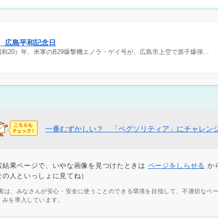
日 広島平和記念日
（昭和20）年、米軍のB29爆撃機エノラ・ゲイ号が、広島市上空で原子爆弾…
一番むずかしい？ 「ペグソリティア」にチャレン
索結果ページで、いやな画像を見つけたときは
ページをしらせる
か
なの人といっしょに見てね）
ず検索は、みなさんが安心・安全に使うことのできる環境を目指して、不適切なペ
くみを導入しています。