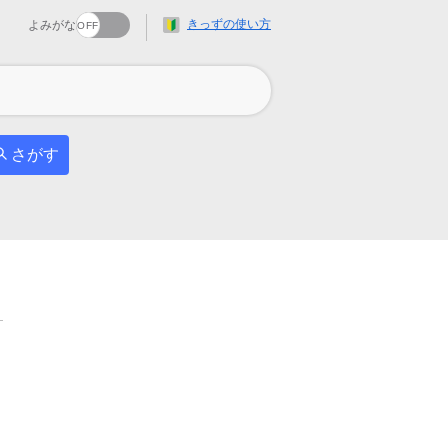
きっずの使い方
よみがな
さがす