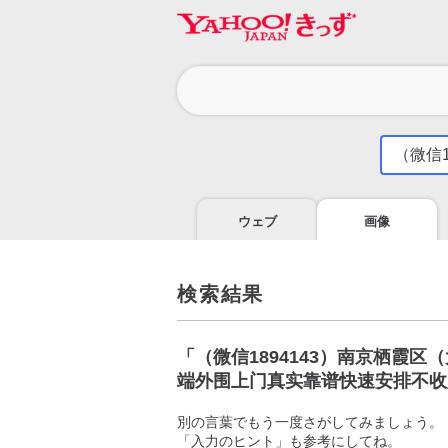
カ
テ
ゴ
気
に
リ
な
る
ウェブ
画像
こ
と
を
調
検索結果
べ
よ
う
「
（微信1894143）南京栖霞
端外围上门真实靠谱快速安排不收
別の言葉でもう一度さがしてみましょう。
「入力のヒント」も参考にしてね。