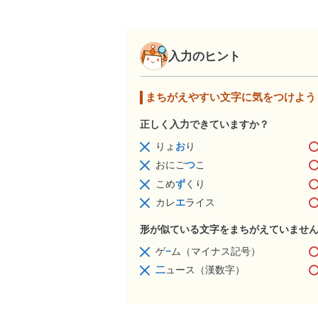
入力のヒント
まちがえやすい文字に気をつけよう
正しく入力できていますか？
りょ
お
り
おにご
つ
こ
こめ
ず
くり
カレ
エ
ライス
形が似ている文字をまちがえていませ
ゲ
−
ム（マイナス記号）
二
ュース（漢数字）