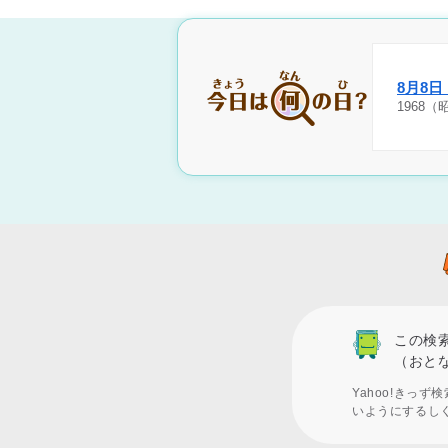
8月8
1968
この検
（おと
Yahoo!きっ
いようにするし