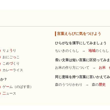
言葉えらびに気をつけよう
ひらがなを漢字にしてみましょう
りょ
う
り
ちいきのくらし
→
地域
のくらし
おにご
っ
こ
長い文章は短い言葉に区切ってみま
こめ
づ
くり
お米の作り方について
→
お米 
カレ
ー
ライス
同じ意味を持つ言葉に言いかえてみ
んか？
森のうつりかわり
→
森の
歴史
ゲ
ー
ム（のばす音）
二
ュース