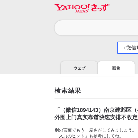
カ
テ
ゴ
気
に
リ
な
る
ウェブ
画像
こ
と
を
調
検索結果
べ
よ
う
「
（微信1894143）南京建邺
外围上门真实靠谱快速安排不收定
別の言葉でもう一度さがしてみましょう。
「入力のヒント」も参考にしてね。