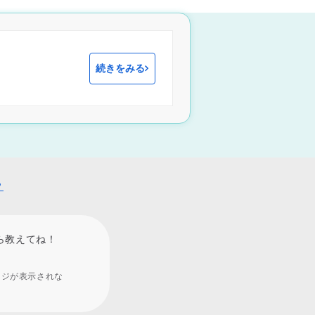
続きをみる
？
ら教えてね！
ージが表示されな