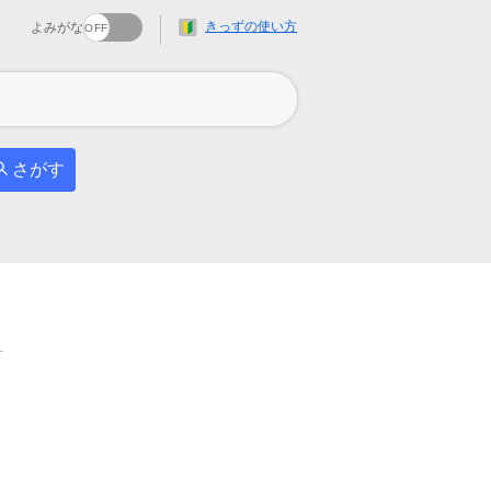
きっずの使い方
よみがな
さがす