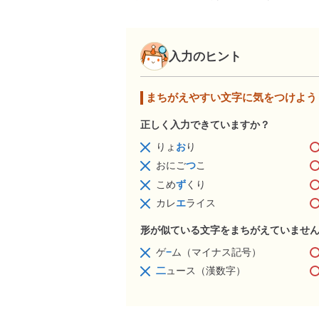
入力のヒント
まちがえやすい文字に気をつけよう
正しく入力できていますか？
りょ
お
り
おにご
つ
こ
こめ
ず
くり
カレ
エ
ライス
形が似ている文字をまちがえていませ
ゲ
−
ム（マイナス記号）
二
ュース（漢数字）