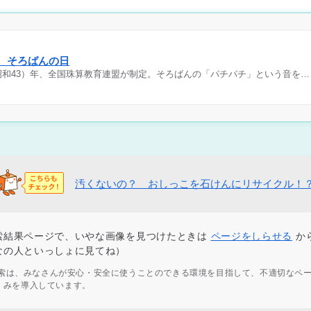
日 そろばんの日
（昭和43）年、全国珠算教育連盟が制定。そろばんの「パチパチ」という音を…
汚くないの？ おしっこを石けんにリサイクル！
索結果ページで、いやな画像を見つけたときは
ページをしらせる
か
なの人といっしょに見てね）
ず検索は、みなさんが安心・安全に使うことのできる環境を目指して、不適切なペ
くみを導入しています。