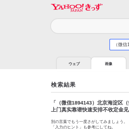
カ
テ
ゴ
気
に
リ
な
る
ウェブ
画像
こ
と
を
調
検索結果
べ
よ
う
「
（微信1894143）北京海淀
上门真实靠谱快速安排不收定金见
別の言葉でもう一度さがしてみましょう。
「入力のヒント」も参考にしてね。