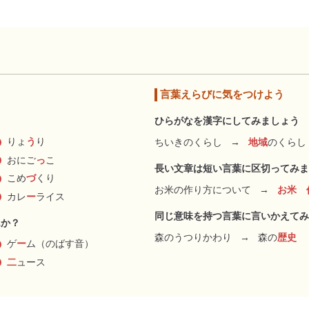
言葉えらびに気をつけよう
ひらがなを漢字にしてみましょう
りょ
う
り
ちいきのくらし
→
地域
のくらし
おにご
っ
こ
長い文章は短い言葉に区切ってみま
こめ
づ
くり
お米の作り方について
→
お米 
カレ
ー
ライス
同じ意味を持つ言葉に言いかえてみ
んか？
森のうつりかわり
→
森の
歴史
ゲ
ー
ム（のばす音）
二
ュース