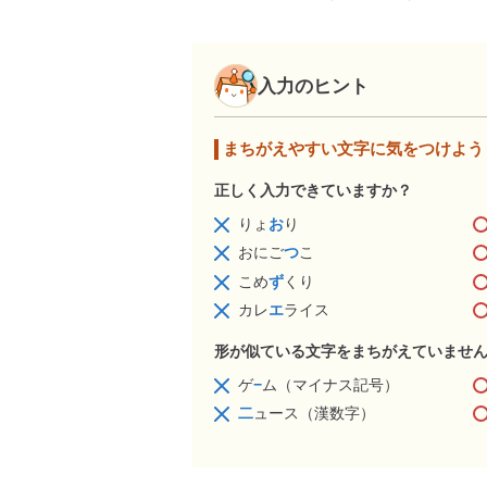
入力のヒント
まちがえやすい文字に気をつけよう
正しく入力できていますか？
りょ
お
り
おにご
つ
こ
こめ
ず
くり
カレ
エ
ライス
形が似ている文字をまちがえていませ
ゲ
−
ム（マイナス記号）
二
ュース（漢数字）