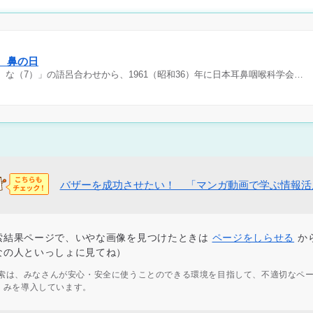
日 鼻の日
）な（7）」の語呂合わせから、1961（昭和36）年に日本耳鼻咽喉科学会…
バザーを成功させたい！ 「マンガ動画で学ぶ情報活
索結果ページで、いやな画像を見つけたときは
ページをしらせる
か
なの人といっしょに見てね）
ず検索は、みなさんが安心・安全に使うことのできる環境を目指して、不適切なペ
くみを導入しています。