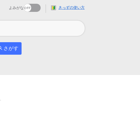
きっずの使い方
よみがな
さがす