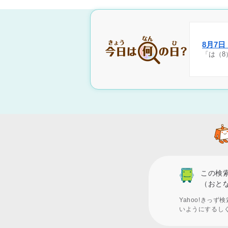
8月7
「は（8
この検
（おと
Yahoo!きっ
いようにするし