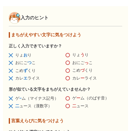
入力のヒント
まちがえやすい文字に気をつけよう
正しく入力できていますか？
りょ
う
り
りょ
お
り
おにご
っ
こ
おにご
つ
こ
こめ
づ
くり
こめ
ず
くり
カレ
ー
ライス
カレ
エ
ライス
形が似ている文字をまちがえていませんか？
ゲ
ー
ム（のばす音）
ゲ
−
ム（マイナス記号）
二
ュース
二
ュース（漢数字）
言葉えらびに気をつけよう