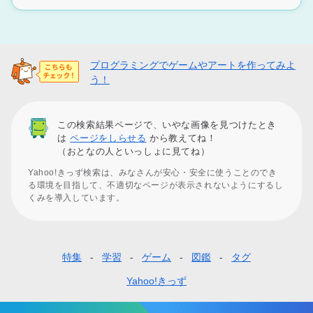
プログラミングでゲームやアートを作ってみよ
う！
この検索結果ページで、いやな画像を見つけたとき
は
ページをしらせる
から教えてね！
（おとなの人といっしょに見てね）
Yahoo!きっず検索は、みなさんが安心・安全に使うことのでき
る環境を目指して、不適切なページが表示されないようにするし
くみを導入しています。
特集
学習
ゲーム
図鑑
タグ
フ
ッ
Yahoo!きっず
タ