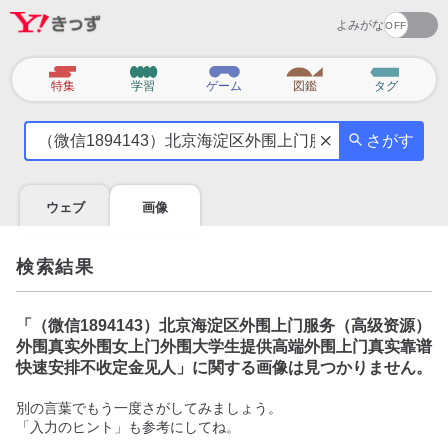
よみがな
カ
特集
学習
ゲーム
図鑑
タグ
テ
気
ゴ
さがす
に
リ
な
る
ウェブ
画像
こ
と
を
検索結果
調
べ
よ
「
（微信1894143）北京海淀区外围上门服务（高级资源）
う
外围真实外围女上门外围大学生提供高端外围上门真实靠谱
快速安排不收定金见人
」に関する画像は見つかりません。
別の言葉でもう一度さがしてみましょう。
「入力のヒント」も参考にしてね。