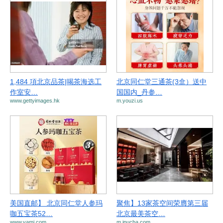
1,484 項北京品茶|喝茶海选工
北京同仁堂三通茶(3盒）送中
作室安…
国国内_丹参…
www.gettyimages.hk
m.youzi.us
美国直邮】 北京同仁堂人参玛
聚焦】13家茶空间荣膺第三届
咖五宝茶52…
北京最美茶空…
www.yami.com
m.ipucha.com