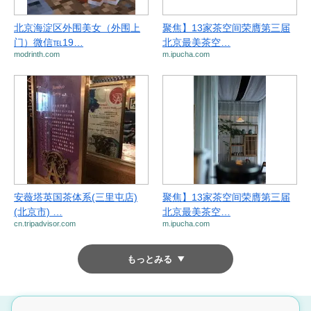
北京海淀区外围美女（外围上
聚焦】13家茶空间荣膺第三届
门）微信℡19…
北京最美茶空…
modrinth.com
m.ipucha.com
安薇塔英国茶体系(三里屯店)
聚焦】13家茶空间荣膺第三届
(北京市) …
北京最美茶空…
cn.tripadvisor.com
m.ipucha.com
もっとみる