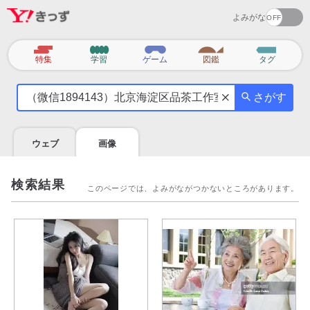
よみがな
カ
特集
学習
ゲーム
図鑑
タグ
テ
気
ゴ
さがす
に
リ
な
る
ウェブ
画像
こ
と
を
検索結果
このページでは、よみがながつかないところがあります。
調
べ
よ
う