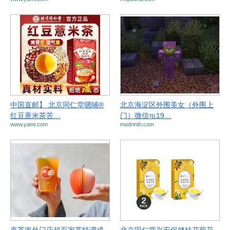
中国直邮】 北京同仁堂嗯哺®
北京海淀区外围美女（外围上
红豆薏米茶苦…
门）微信℡19…
www.yami.com
modrinth.com