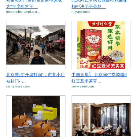
喜茶海外门店超百家茶特调成
北京同仁堂兴安保健桂花菊花
为“年度断货王…
枸杞决明子茶熬…
content.foshanplus.c…
m.yami.com
北京整治“开墙打洞”，市井小店
中国直邮】 北京同仁堂嗯哺®
被封门- …
红豆薏米茶苦…
cn.nytimes.com
www.yami.com