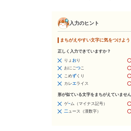
入力のヒント
まちがえやすい文字に気をつけよう
正しく入力できていますか？
りょ
お
り
おにご
つ
こ
こめ
ず
くり
カレ
エ
ライス
形が似ている文字をまちがえていませ
ゲ
−
ム（マイナス記号）
二
ュース（漢数字）