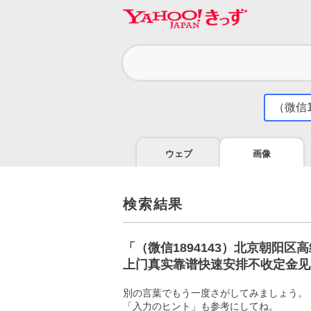
カ
テ
ゴ
気
に
リ
な
る
ウェブ
画像
こ
と
を
調
検索結果
べ
よ
う
「
（微信1894143）北京朝阳
上门真实靠谱快速安排不收定金见
別の言葉でもう一度さがしてみましょう。
「入力のヒント」も参考にしてね。