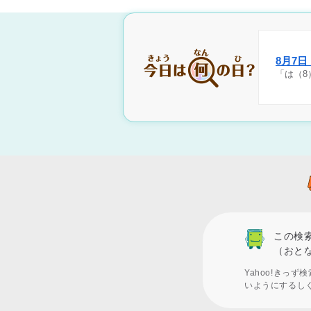
8月7
「は（8
この検
（おと
Yahoo!きっ
いようにするし