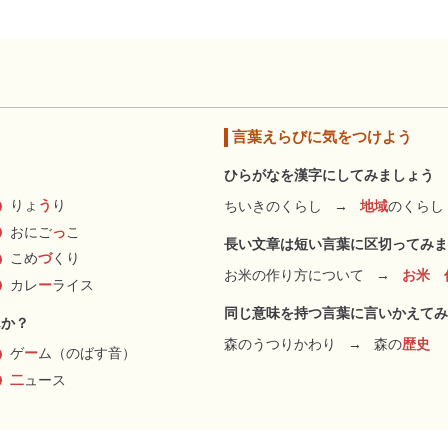
言葉えらびに気をつけよう
ひらがなを漢字にしてみましょう
りょ
う
り
ちいきのくらし
→
地域
のくらし
おにご
っ
こ
長い文章は短い言葉に区切ってみま
こめ
づ
くり
お米の作り方について
→
お米 
カレ
ー
ライス
同じ意味を持つ言葉に言いかえてみ
んか？
森のうつりかわり
→
森の
歴史
ゲ
ー
ム（のばす音）
二
ュース