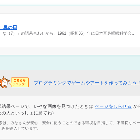
日 鼻の日
）な（7）」の語呂合わせから、1961（昭和36）年に日本耳鼻咽喉科学会…
プログラミングでゲームやアートを作ってみよう
索結果ページで、いやな画像を見つけたときは
ページをしらせる
か
なの人といっしょに見てね）
ず検索は、みなさんが安心・安全に使うことのできる環境を目指して、不適切なペ
くみを導入しています。