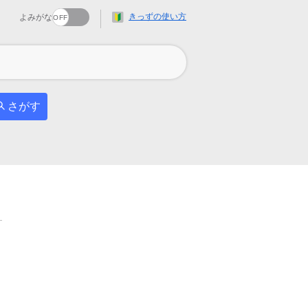
きっずの使い方
よみがな
さがす