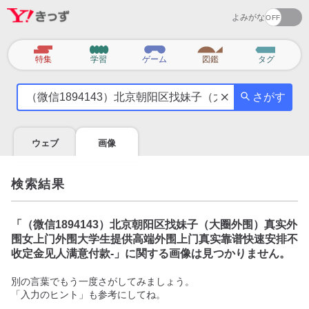
よみがな
カ
特集
学習
ゲーム
図鑑
タグ
テ
気
ゴ
さがす
に
リ
な
る
ウェブ
画像
こ
と
を
検索結果
調
べ
よ
「
（微信1894143）北京朝阳区找妹子（大圈外围）真实外
う
围女上门外围大学生提供高端外围上门真实靠谱快速安排不
收定金见人满意付款-
」に関する画像は見つかりません。
別の言葉でもう一度さがしてみましょう。
「入力のヒント」も参考にしてね。