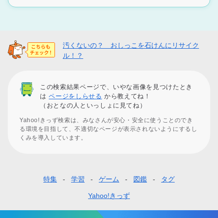
汚くないの？ おしっこを石けんにリサイク
ル！？
この検索結果ページで、いやな画像を見つけたとき
は
ページをしらせる
から教えてね！
（おとなの人といっしょに見てね）
Yahoo!きっず検索は、みなさんが安心・安全に使うことのでき
る環境を目指して、不適切なページが表示されないようにするし
くみを導入しています。
特集
学習
ゲーム
図鑑
タグ
フ
ッ
Yahoo!きっず
タ