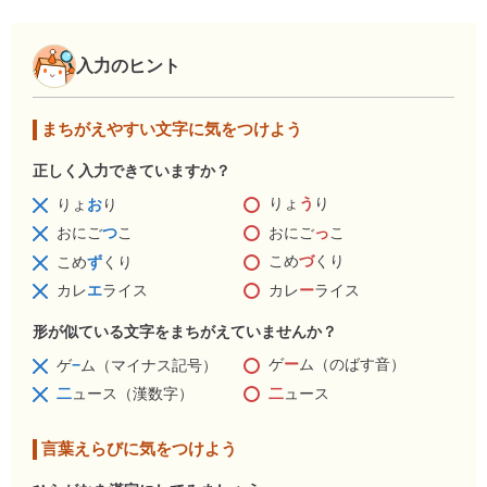
入力のヒント
まちがえやすい文字に気をつけよう
正しく入力できていますか？
りょ
う
り
りょ
お
り
おにご
っ
こ
おにご
つ
こ
こめ
づ
くり
こめ
ず
くり
カレ
ー
ライス
カレ
エ
ライス
形が似ている文字をまちがえていませんか？
ゲ
ー
ム（のばす音）
ゲ
−
ム（マイナス記号）
二
ュース
二
ュース（漢数字）
言葉えらびに気をつけよう