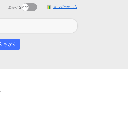
きっずの使い方
よみがな
さがす