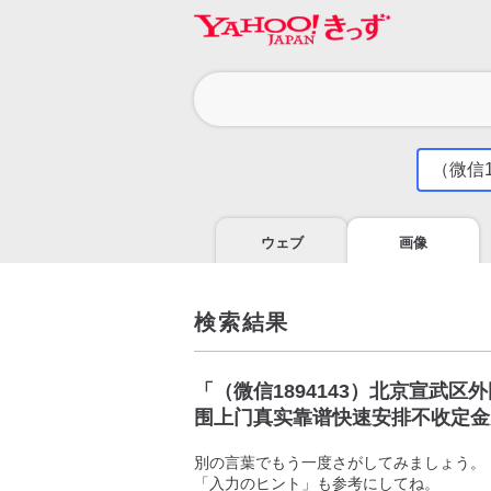
カ
テ
ゴ
気
に
リ
な
る
ウェブ
画像
こ
と
を
調
検索結果
べ
よ
う
「
（微信1894143）北京宣武
围上门真实靠谱快速安排不收定金
別の言葉でもう一度さがしてみましょう。
「入力のヒント」も参考にしてね。