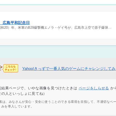
日 広島平和記念日
（昭和20）年、米軍のB29爆撃機エノラ・ゲイ号が、広島市上空で原子爆弾…
Yahoo!きっずで一番人気のゲームにチャレンジして
索結果ページで、いやな画像を見つけたときは
ページをしらせる
か
なの人といっしょに見てね）
ず検索は、みなさんが安心・安全に使うことのできる環境を目指して、不適切なペ
くみを導入しています。