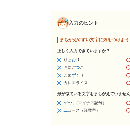
入力のヒント
まちがえやすい文字に気をつけよう
正しく入力できていますか？
りょ
お
り
おにご
つ
こ
こめ
ず
くり
カレ
エ
ライス
形が似ている文字をまちがえていませ
ゲ
−
ム（マイナス記号）
二
ュース（漢数字）