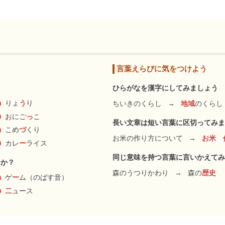
言葉えらびに気をつけよう
ひらがなを漢字にしてみましょう
りょ
う
り
ちいきのくらし
→
地域
のくらし
おにご
っ
こ
長い文章は短い言葉に区切ってみま
こめ
づ
くり
お米の作り方について
→
お米 
カレ
ー
ライス
同じ意味を持つ言葉に言いかえてみ
んか？
森のうつりかわり
→
森の
歴史
ゲ
ー
ム（のばす音）
二
ュース