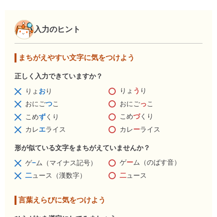
入力のヒント
まちがえやすい文字に気をつけよう
正しく入力できていますか？
りょ
う
り
りょ
お
り
おにご
っ
こ
おにご
つ
こ
こめ
づ
くり
こめ
ず
くり
カレ
ー
ライス
カレ
エ
ライス
形が似ている文字をまちがえていませんか？
ゲ
ー
ム（のばす音）
ゲ
−
ム（マイナス記号）
二
ュース
二
ュース（漢数字）
言葉えらびに気をつけよう