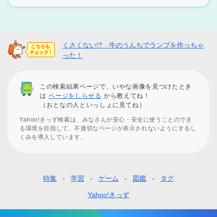
くさくない!? 牛のうんちでランプを作っちゃ
った！
この検索結果ページで、いやな画像を見つけたとき
は
ページをしらせる
から教えてね！
（おとなの人といっしょに見てね）
Yahoo!きっず検索は、みなさんが安心・安全に使うことのでき
る環境を目指して、不適切なページが表示されないようにするし
くみを導入しています。
特集
学習
ゲーム
図鑑
タグ
フ
ッ
Yahoo!きっず
タ