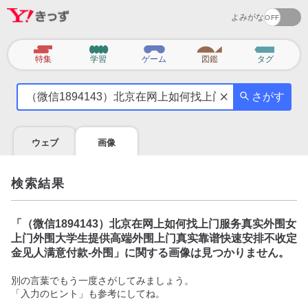
よみがな
カ
特集
学習
ゲーム
図鑑
タグ
テ
気
ゴ
さがす
に
リ
な
る
ウェブ
画像
こ
と
を
検索結果
調
べ
よ
「
（微信1894143）北京在网上如何找上门服务真实外围女
う
上门外围大学生提供高端外围上门真实靠谱快速安排不收定
金见人满意付款-外围
」に関する画像は見つかりません。
別の言葉でもう一度さがしてみましょう。
「入力のヒント」も参考にしてね。