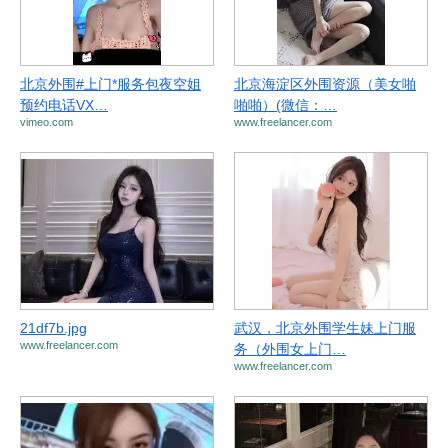
北京外围#上门*服务包夜空姐
北京海淀区外围资源（美女啪
预约电话VX…
啪啪）(微信：…
vimeo.com
www.freelancer.com
21df7b.jpg
武汉，北京外围学生妹上门服
www.freelancer.com
务（外围女上门…
www.freelancer.com