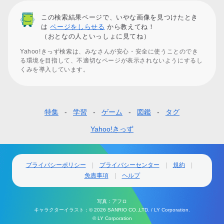
この検索結果ページで、いやな画像を見つけたとき
は
ページをしらせる
から教えてね！
（おとなの人といっしょに見てね）
Yahoo!きっず検索は、みなさんが安心・安全に使うことのでき
る環境を目指して、不適切なページが表示されないようにするし
くみを導入しています。
特集
学習
ゲーム
図鑑
タグ
フ
ッ
Yahoo!きっず
タ
ー
プライバシーポリシー
プライバシーセンター
規約
免責事項
ヘルプ
ナ
ビ
写真：アフロ
ゲ
キャラクターイラスト：© 2026 SANRIO CO.,LTD. / LY Corporation.
© LY Corporation