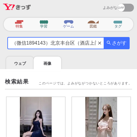
よみがな
カ
特集
学習
ゲーム
図鑑
タグ
テ
気
ゴ
さがす
に
リ
な
る
ウェブ
画像
こ
と
を
検索結果
このページでは、よみがながつかないところがあります。
調
べ
よ
う