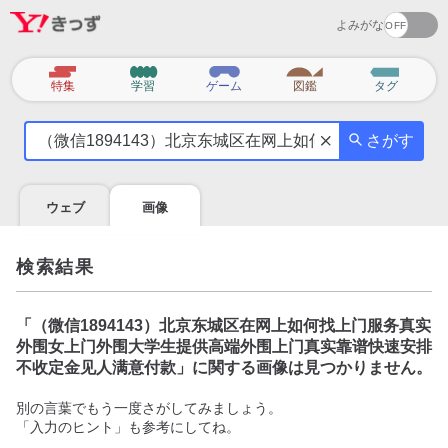
よみがな
カ
特集
学習
ゲーム
図鑑
タグ
テ
気
ゴ
さがす
に
リ
な
る
ウェブ
画像
こ
と
を
検索結果
調
べ
よ
「
（微信1894143）北京东城区在网上如何找上门服务真实
う
外围女上门外围大学生提供高端外围上门真实靠谱快速安排
不收定金见人满意付款
」に関する画像は見つかりません。
別の言葉でもう一度さがしてみましょう。
「入力のヒント」も参考にしてね。