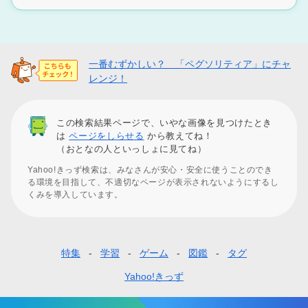
一番むずかしい？ 「ペグソリティア」にチャ
レンジ！
この検索結果ページで、いやな画像を見つけたとき
は
ページをしらせる
から教えてね！
（おとなの人といっしょに見てね）
Yahoo!きっず検索は、みなさんが安心・安全に使うことのでき
る環境を目指して、不適切なページが表示されないようにするし
くみを導入しています。
特集
学習
ゲーム
図鑑
タグ
フ
ッ
Yahoo!きっず
タ