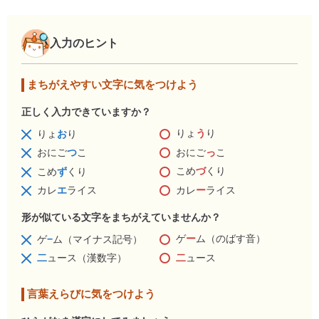
入力のヒント
まちがえやすい文字に気をつけよう
正しく入力できていますか？
りょ
う
り
りょ
お
り
おにご
っ
こ
おにご
つ
こ
こめ
づ
くり
こめ
ず
くり
カレ
ー
ライス
カレ
エ
ライス
形が似ている文字をまちがえていませんか？
ゲ
ー
ム（のばす音）
ゲ
−
ム（マイナス記号）
二
ュース
二
ュース（漢数字）
言葉えらびに気をつけよう